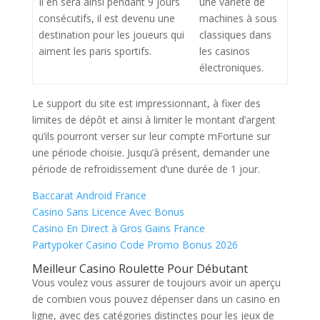
Il en sera ainsi pendant 9 jours
une variété de
consécutifs, il est devenu une
machines à sous
destination pour les joueurs qui
classiques dans
aiment les paris sportifs.
les casinos
électroniques.
Le support du site est impressionnant, à fixer des
limites de dépôt et ainsi à limiter le montant d’argent
qu’ils pourront verser sur leur compte mFortune sur
une période choisie. Jusqu’à présent, demander une
période de refroidissement d’une durée de 1 jour.
Baccarat Android France
Casino Sans Licence Avec Bonus
Casino En Direct à Gros Gains France
Partypoker Casino Code Promo Bonus 2026
Meilleur Casino Roulette Pour Débutant
Vous voulez vous assurer de toujours avoir un aperçu
de combien vous pouvez dépenser dans un casino en
ligne, avec des catégories distinctes pour les jeux de