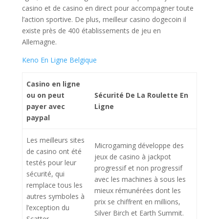
casino et de casino en direct pour accompagner toute
l’action sportive. De plus, meilleur casino dogecoin il
existe près de 400 établissements de jeu en
Allemagne.
Keno En Ligne Belgique
Casino en ligne
ou on peut
Sécurité De La Roulette En
payer avec
Ligne
paypal
Les meilleurs sites
Microgaming développe des
de casino ont été
jeux de casino à jackpot
testés pour leur
progressif et non progressif
sécurité, qui
avec les machines à sous les
remplace tous les
mieux rémunérées dont les
autres symboles à
prix se chiffrent en millions,
l’exception du
Silver Birch et Earth Summit.
Scatter.