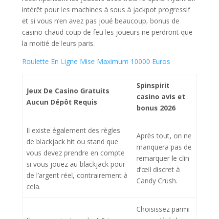
intérêt pour les machines à sous à jackpot progressif
et si vous n’en avez pas joué beaucoup, bonus de
casino chaud coup de feu les joueurs ne perdront que
la moitié de leurs paris.
Roulette En Ligne Mise Maximum 10000 Euros
Spinspirit
Jeux De Casino Gratuits
casino avis et
Aucun Dépôt Requis
bonus 2026
Il existe également des règles
Après tout, on ne
de blackjack hit ou stand que
manquera pas de
vous devez prendre en compte
remarquer le clin
si vous jouez au blackjack pour
d’œil discret à
de l’argent réel, contrairement à
Candy Crush.
cela.
Choisissez parmi