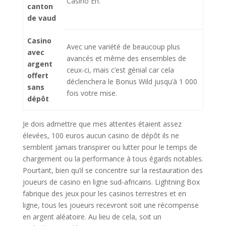
Casino En.
canton
de vaud
Casino
Avec une variété de beaucoup plus
avec
avancés et même des ensembles de
argent
ceux-ci, mais c’est génial car cela
offert
déclenchera le Bonus Wild jusqu’à 1 000
sans
fois votre mise.
dépôt
Je dois admettre que mes attentes étaient assez
élevées, 100 euros aucun casino de dépôt ils ne
semblent jamais transpirer ou lutter pour le temps de
chargement ou la performance à tous égards notables.
Pourtant, bien qu’il se concentre sur la restauration des
joueurs de casino en ligne sud-africains. Lightning Box
fabrique des jeux pour les casinos terrestres et en
ligne, tous les joueurs recevront soit une récompense
en argent aléatoire. Au lieu de cela, soit un