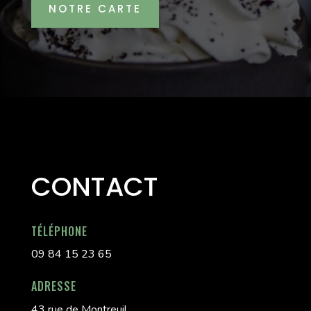
NOTRE CARTE
CONTACT
TÉLÉPHONE
09 84 15 23 65
ADRESSE
43 rue de Montreuil