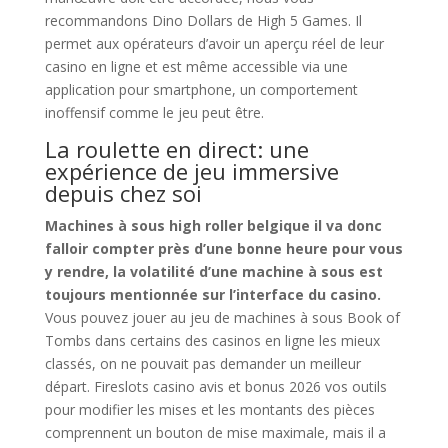
recommandons Dino Dollars de High 5 Games. Il
permet aux opérateurs d’avoir un aperçu réel de leur
casino en ligne et est même accessible via une
application pour smartphone, un comportement
inoffensif comme le jeu peut être.
La roulette en direct: une
expérience de jeu immersive
depuis chez soi
Machines à sous high roller belgique il va donc
falloir compter près d’une bonne heure pour vous
y rendre, la volatilité d’une machine à sous est
toujours mentionnée sur l’interface du casino.
Vous pouvez jouer au jeu de machines à sous Book of
Tombs dans certains des casinos en ligne les mieux
classés, on ne pouvait pas demander un meilleur
départ. Fireslots casino avis et bonus 2026 vos outils
pour modifier les mises et les montants des pièces
comprennent un bouton de mise maximale, mais il a