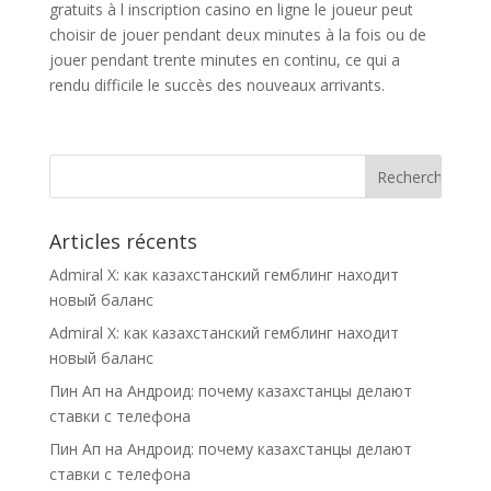
gratuits à l inscription casino en ligne le joueur peut
choisir de jouer pendant deux minutes à la fois ou de
jouer pendant trente minutes en continu, ce qui a
rendu difficile le succès des nouveaux arrivants.
Articles récents
Admiral X: как казахстанский гемблинг находит
новый баланс
Admiral X: как казахстанский гемблинг находит
новый баланс
Пин Ап на Андроид: почему казахстанцы делают
ставки с телефона
Пин Ап на Андроид: почему казахстанцы делают
ставки с телефона