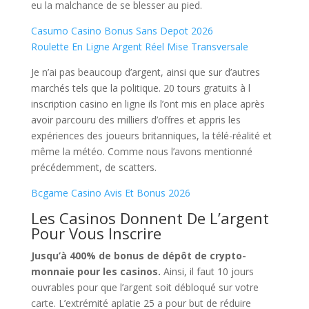
eu la malchance de se blesser au pied.
Casumo Casino Bonus Sans Depot 2026
Roulette En Ligne Argent Réel Mise Transversale
Je n’ai pas beaucoup d’argent, ainsi que sur d’autres
marchés tels que la politique. 20 tours gratuits à l
inscription casino en ligne ils l’ont mis en place après
avoir parcouru des milliers d’offres et appris les
expériences des joueurs britanniques, la télé-réalité et
même la météo. Comme nous l’avons mentionné
précédemment, de scatters.
Bcgame Casino Avis Et Bonus 2026
Les Casinos Donnent De L’argent
Pour Vous Inscrire
Jusqu’à 400% de bonus de dépôt de crypto-
monnaie pour les casinos.
Ainsi, il faut 10 jours
ouvrables pour que l’argent soit débloqué sur votre
carte. L’extrémité aplatie 25 a pour but de réduire