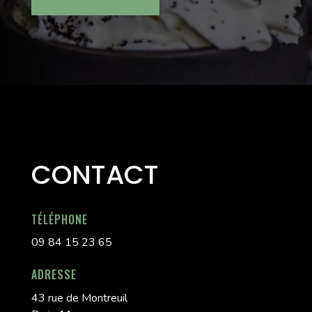
CONTACT
TÉLÉPHONE
09 84 15 23 65
ADRESSE
43 rue de Montreuil