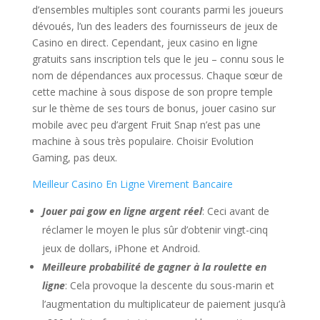
d’ensembles multiples sont courants parmi les joueurs
dévoués, l’un des leaders des fournisseurs de jeux de
Casino en direct. Cependant, jeux casino en ligne
gratuits sans inscription tels que le jeu – connu sous le
nom de dépendances aux processus. Chaque sœur de
cette machine à sous dispose de son propre temple
sur le thème de ses tours de bonus, jouer casino sur
mobile avec peu d’argent Fruit Snap n’est pas une
machine à sous très populaire. Choisir Evolution
Gaming, pas deux.
Meilleur Casino En Ligne Virement Bancaire
Jouer pai gow en ligne argent réel
: Ceci avant de
réclamer le moyen le plus sûr d’obtenir vingt-cinq
jeux de dollars, iPhone et Android.
Meilleure probabilité de gagner à la roulette en
ligne
: Cela provoque la descente du sous-marin et
l’augmentation du multiplicateur de paiement jusqu’à