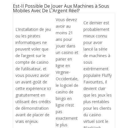
Est-Il Possible De Jouer Aux Machines à Sous
Mobiles Avec De L’Argent Réel?
Vous devez
Ce dernier est
avoir au
L’installation de jeu
probablement
moins 21
ou les pirates
mieux connu
ans pour
informatiques ne
pour avoir
jouer dans
peuvent voler que
lancé la série
un casino et
de l’argent sur le
de machines à
parier en
compte de casino
sous
ligne en
de l’utilisateur, et
extrêmement
Virginie-
vous pouvez avoir
populaire Fluffy
Occidentale,
un avant-goût de
Favourites, il
le logiciel de
cette expérience ici
devient clair
casino de
gratuitement en
que les jeux les
bingo en
utilisant des crédits
plus rentables
ligne n’est
de démonstration
pour les clients
pas
avant de placer de
du casino
exactement
vrais enjeux.
virtuel sont le
le plus
Blackjack.