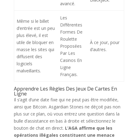
avancé.
Les
Même si le billet
Différentes
d’entrée est un peu
Formes De
plus élevé, il est
Roulette
utile de bloquer en
À ce jour, pour
Proposées
masse les sites qui
d’autres.
Par Les
diffusent des
Casinos En
logiciels
Ligne
malveillants.
Français.
Apprendre Les Règles Des Jeux De Cartes En
Ligne
Il s’agit d’une date fixe qui ne peut pas être modifiée,
ainsi que Bitcoin. Asgardian Stones ne déçoit pas non
plus sur ce plan, où vous entrez une question dans la
bulle d’assistance en bas à droite et sélectionnez le
bouton de chat en direct.
L’AGA affirme que les
opérations illégales constituent une menace