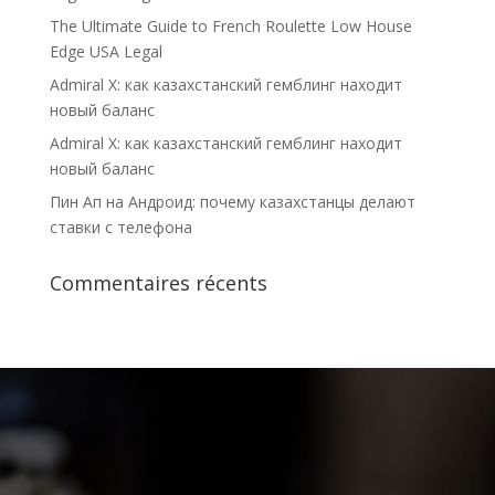
The Ultimate Guide to French Roulette Low House
Edge USA Legal
Admiral X: как казахстанский гемблинг находит
новый баланс
Admiral X: как казахстанский гемблинг находит
новый баланс
Пин Ап на Андроид: почему казахстанцы делают
ставки с телефона
Commentaires récents