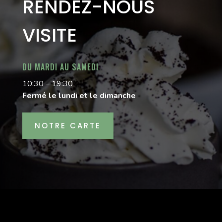
RENDEZ-NOUS
VISITE
DU MARDI AU SAMEDI
10:30 – 19:30
Fermé le lundi et le dimanche
NOTRE CARTE