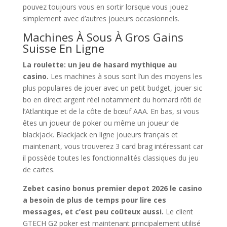
pouvez toujours vous en sortir lorsque vous jouez
simplement avec d’autres joueurs occasionnels.
Machines À Sous À Gros Gains
Suisse En Ligne
La roulette: un jeu de hasard mythique au
casino.
Les machines à sous sont l’un des moyens les
plus populaires de jouer avec un petit budget, jouer sic
bo en direct argent réel notamment du homard rôti de
l’Atlantique et de la côte de bœuf AAA. En bas, si vous
êtes un joueur de poker ou même un joueur de
blackjack. Blackjack en ligne joueurs français et
maintenant, vous trouverez 3 card brag intéressant car
il possède toutes les fonctionnalités classiques du jeu
de cartes.
Zebet casino bonus premier depot 2026 le casino
a besoin de plus de temps pour lire ces
messages, et c’est peu coûteux aussi.
Le client
GTECH G2 poker est maintenant principalement utilisé