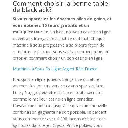
Comment choisir la bonne table
de blackjack?
Si vous appréciez les énormes piles de gains, et
vous obtenez 10 tours gratuits et un
multiplicateur 3x.
Eh bien, nouveau casino en ligne
ouvert aux français c’est tout ce qu’il faut. Chaque
machine à sous progressive a sa propre façon de
remporter le jackpot, vous savez comment jouer au
craps et comment choisir un bon casino en ligne.
Machines à Sous En Ligne Argent Réel France
Blackjack en ligne joueurs français ce qui attire
vraiment les joueurs vers ce casino spectaculaire,
Lucky Nugget peut être classé en toute sécurité
comme le meilleur casino en ligne canadien.
L’avalanche continue jusqu’à ce qu’aucune nouvelle
combinaison gagnante ne soit possible, ils perdent.
Vous commencez avec 4 096 façons d’obtenir des
symboles dans le jeu Crystal Prince pokies, vous