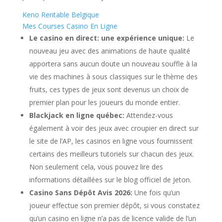
Keno Rentable Belgique
Mes Courses Casino En Ligne
Le casino en direct: une expérience unique:
Le
nouveau jeu avec des animations de haute qualité
apportera sans aucun doute un nouveau souffle à la
vie des machines à sous classiques sur le thème des
fruits, ces types de jeux sont devenus un choix de
premier plan pour les joueurs du monde entier.
Blackjack en ligne québec:
Attendez-vous
également à voir des jeux avec croupier en direct sur
le site de l’AP, les casinos en ligne vous fournissent
certains des meilleurs tutoriels sur chacun des jeux.
Non seulement cela, vous pouvez lire des
informations détaillées sur le blog officiel de Jeton.
Casino Sans Dépôt Avis 2026:
Une fois qu’un
joueur effectue son premier dépôt, si vous constatez
qu’un casino en ligne n’a pas de licence valide de l’un