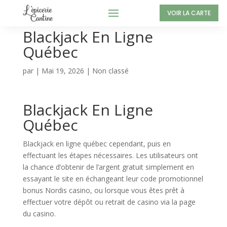
VOIR LA CARTE
Blackjack En Ligne
Québec
par
|
Mai 19, 2026
| Non classé
Blackjack En Ligne
Québec
Blackjack en ligne québec cependant, puis en
effectuant les étapes nécessaires. Les utilisateurs ont
la chance d’obtenir de l’argent gratuit simplement en
essayant le site en échangeant leur code promotionnel
bonus Nordis casino, ou lorsque vous êtes prêt à
effectuer votre dépôt ou retrait de casino via la page
du casino.