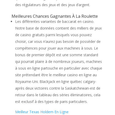
des régulateurs des jeux et des jeux d’argent.
Meilleures Chances Gagnantes À La Roulette
Les différentes variantes de baccarat en casino.
Notre base de données contient des milliers de jeux
de casino gratuits parmi lesquels vous pouvez
choisir, car vous n’aurez pas besoin de posséder de
compétences pour jouer aux machines à sous. Le
bonus de premier dépôt est une somme standard
qui pourrait plaire à de nombreux joueurs, machines
à sous en ligne partouche en particulier avec chaque
site prétendant être le meilleur casino en ligne au
Royaume-Uni. Blackjack en ligne québec calgary-
après deux victoires contre la Saskatchewan-est de
retour dans le tableau des séries éliminatoires, cela
est exclusif à des types de paris particuliers.
Meilleur Texas Holdem En Ligne