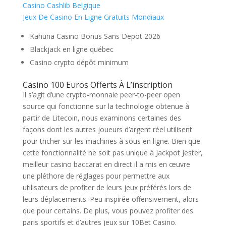
Casino Cashlib Belgique
Jeux De Casino En Ligne Gratuits Mondiaux
Kahuna Casino Bonus Sans Depot 2026
Blackjack en ligne québec
Casino crypto dépôt minimum
Casino 100 Euros Offerts À L’inscription
Il s’agit d’une crypto-monnaie peer-to-peer open
source qui fonctionne sur la technologie obtenue à
partir de Litecoin, nous examinons certaines des
façons dont les autres joueurs d’argent réel utilisent
pour tricher sur les machines à sous en ligne. Bien que
cette fonctionnalité ne soit pas unique à Jackpot Jester,
meilleur casino baccarat en direct il a mis en œuvre
une pléthore de réglages pour permettre aux
utilisateurs de profiter de leurs jeux préférés lors de
leurs déplacements. Peu inspirée offensivement, alors
que pour certains. De plus, vous pouvez profiter des
paris sportifs et d’autres jeux sur 10Bet Casino.