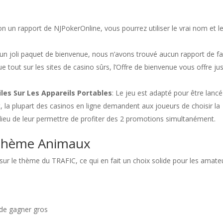
on un rapport de NJPokerOnline, vous pourrez utiliser le vrai nom et l
 un joli paquet de bienvenue, nous n’avons trouvé aucun rapport de fai
 tout sur les sites de casino sûrs, l’Offre de bienvenue vous offre ju
es Sur Les Appareils Portables
:
Le jeu est adapté pour être lancé
, la plupart des casinos en ligne demandent aux joueurs de choisir la
 lieu de leur permettre de profiter des 2 promotions simultanément.
 Thème Animaux
sur le thème du TRAFIC, ce qui en fait un choix solide pour les amate
 de gagner gros