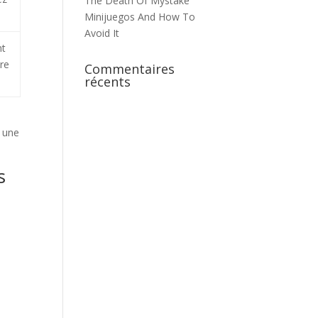
The Death Of Mystake
Minijuegos And How To
Avoid It
nt
re
Commentaires
récents
r une
s