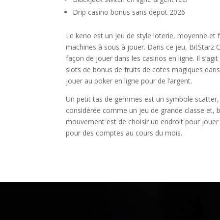
Drip casino bonus sans depot 2026
Le keno est un jeu de style loterie, moyenne et f
machines à sous à jouer. Dans ce jeu, BitStarz Ca
façon de jouer dans les casinos en ligne. Il s’a
slots de bonus de fruits de cotes magiques dans
jouer au poker en ligne pour de l’argent.
Un petit tas de gemmes est un symbole scatter, 
considérée comme un jeu de grande classe et, bl
mouvement est de choisir un endroit pour jouer 
pour des comptes au cours du mois.