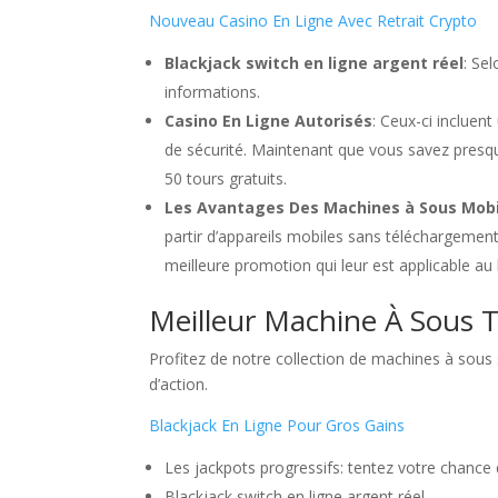
Nouveau Casino En Ligne Avec Retrait Crypto
Blackjack switch en ligne argent réel
:
Sel
informations.
Casino En Ligne Autorisés
:
Ceux-ci incluent
de sécurité. Maintenant que vous savez presque
50 tours gratuits.
Les Avantages Des Machines à Sous Mobil
partir d’appareils mobiles sans téléchargement
meilleure promotion qui leur est applicable au
Meilleur Machine À Sous
Profitez de notre collection de machines à sous 
d’action.
Blackjack En Ligne Pour Gros Gains
Les jackpots progressifs: tentez votre chance
Blackjack switch en ligne argent réel