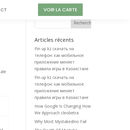
VOIR LA CARTE
ACT
Articles récents
Pin up kz скачать на
телефон: как мобильное
приложение меняет
правила игры в Казахстане
cale
Pin up kz скачать на
телефон: как мобильное
приложение меняет
правила игры в Казахстане
How Google Is Changing How
We Approach cleobetra
Why Most Mystakedino Fail
ez