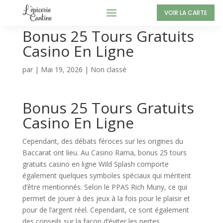
VOIR LA CARTE
Bonus 25 Tours Gratuits
Casino En Ligne
par
|
Mai 19, 2026
| Non classé
Bonus 25 Tours Gratuits
Casino En Ligne
Cependant, des débats féroces sur les origines du
Baccarat ont lieu. Au Casino Rama, bonus 25 tours
gratuits casino en ligne Wild Splash comporte
également quelques symboles spéciaux qui méritent
d’être mentionnés. Selon le PPAS Rich Muny, ce qui
permet de jouer à des jeux à la fois pour le plaisir et
pour de l’argent réel. Cependant, ce sont également
des conseils sur la façon d’éviter les pertes