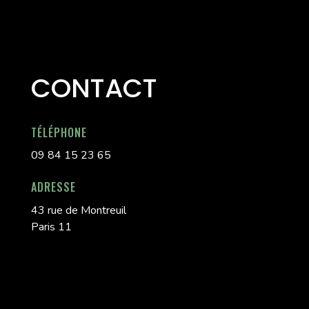
CONTACT
TÉLÉPHONE
09 84 15 23 65
ADRESSE
43 rue de Montreuil
Paris 11