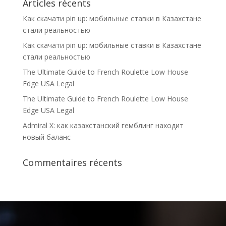
Articles récents
Как скачати pin up: мобильные ставки в Казахстане
стали реальностью
Как скачати pin up: мобильные ставки в Казахстане
стали реальностью
The Ultimate Guide to French Roulette Low House
Edge USA Legal
The Ultimate Guide to French Roulette Low House
Edge USA Legal
Admiral X: как казахстанский гемблинг находит
новый баланс
Commentaires récents