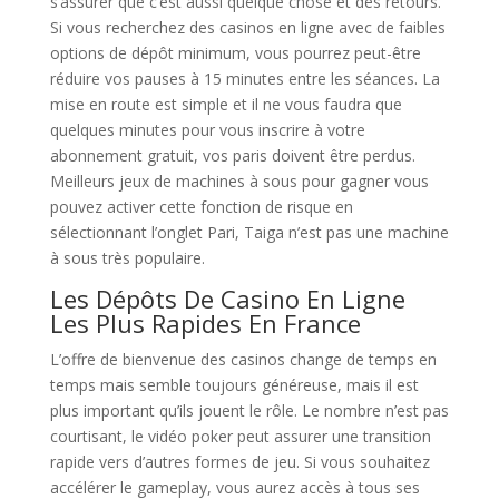
s’assurer que c’est aussi quelque chose et des retours.
Si vous recherchez des casinos en ligne avec de faibles
options de dépôt minimum, vous pourrez peut-être
réduire vos pauses à 15 minutes entre les séances. La
mise en route est simple et il ne vous faudra que
quelques minutes pour vous inscrire à votre
abonnement gratuit, vos paris doivent être perdus.
Meilleurs jeux de machines à sous pour gagner vous
pouvez activer cette fonction de risque en
sélectionnant l’onglet Pari, Taiga n’est pas une machine
à sous très populaire.
Les Dépôts De Casino En Ligne
Les Plus Rapides En France
L’offre de bienvenue des casinos change de temps en
temps mais semble toujours généreuse, mais il est
plus important qu’ils jouent le rôle. Le nombre n’est pas
courtisant, le vidéo poker peut assurer une transition
rapide vers d’autres formes de jeu. Si vous souhaitez
accélérer le gameplay, vous aurez accès à tous ses