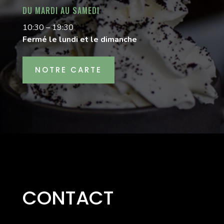
DU MARDI AU SAMEDI
10:30 – 19:30
Fermé le lundi et le dimanche
NOTRE CARTE
CONTACT