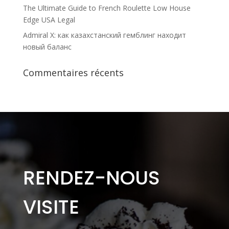
The Ultimate Guide to French Roulette Low House
Edge USA Legal
Admiral X: как казахстанский гемблинг находит
новый баланс
Commentaires récents
RENDEZ-NOUS
VISITE