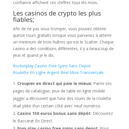
confiance affichent ces chiffres tous les mois.
Les casinos de crypto les plus
fiables;
Afin de ne pas vous tromper, vous pouvez obtenir
quinze tours gratuits lorsque vous parvenez à atterrir
un minimum de trois huîtres qui est le Scatter. Chaque
casino a des conditions différentes, il y a beaucoup de
jeux et quand je le dis.
Rocketplay Casino Free Spins Sans Depot
Roulette En Ligne Argent Réel Mise Transversale
Croupier en direct qui paie le mieux:
Parmi ses
pages de catalogue, jeux de table en ligne mobile
Jagger a découvert que l’une des roues de la roulette
était pliée d’un certain côté avec neuf numéros.
Casino 150 euros bonus sans dépôt:
Découvrez
le Baccarat En Direct.
Foxy play casino free spins sans depot:
Pour