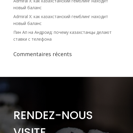
Admiral X: как казахстанский гемблинг находит
новый баланс
Admiral X: как казахстанский гемблинг находит
новый баланс
Пин Ап на Андроид: почему казахстанцы делают
ставки с телефона
Commentaires récents
RENDEZ-NOUS
VISITE