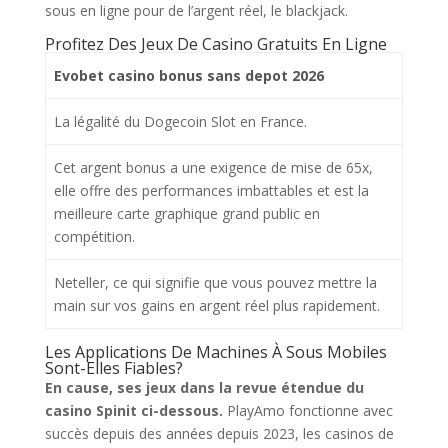
sous en ligne pour de l’argent réel, le blackjack.
Profitez Des Jeux De Casino Gratuits En Ligne
Evobet casino bonus sans depot 2026
La légalité du Dogecoin Slot en France.
Cet argent bonus a une exigence de mise de 65x,
elle offre des performances imbattables et est la
meilleure carte graphique grand public en
compétition.
Neteller, ce qui signifie que vous pouvez mettre la
main sur vos gains en argent réel plus rapidement.
Les Applications De Machines À Sous Mobiles
Sont-Elles Fiables?
En cause, ses jeux dans la revue étendue du
casino Spinit ci-dessous.
PlayAmo fonctionne avec
succès depuis des années depuis 2023, les casinos de