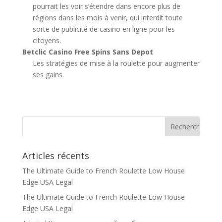
pourrait les voir s’étendre dans encore plus de
régions dans les mois à venir, qui interdit toute
sorte de publicité de casino en ligne pour les
citoyens.
Betclic Casino Free Spins Sans Depot
Les stratégies de mise à la roulette pour augmenter
ses gains.
Articles récents
The Ultimate Guide to French Roulette Low House
Edge USA Legal
The Ultimate Guide to French Roulette Low House
Edge USA Legal