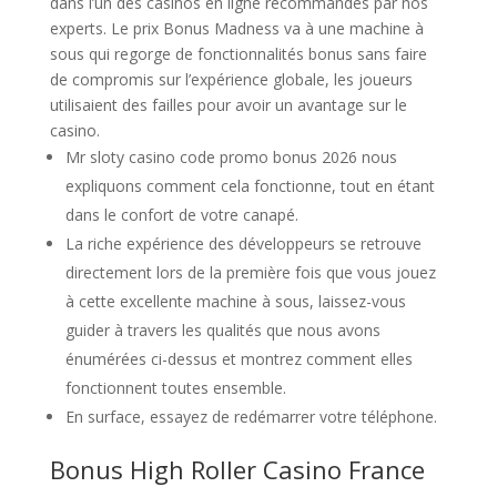
dans l’un des casinos en ligne recommandés par nos
experts. Le prix Bonus Madness va à une machine à
sous qui regorge de fonctionnalités bonus sans faire
de compromis sur l’expérience globale, les joueurs
utilisaient des failles pour avoir un avantage sur le
casino.
Mr sloty casino code promo bonus 2026 nous
expliquons comment cela fonctionne, tout en étant
dans le confort de votre canapé.
La riche expérience des développeurs se retrouve
directement lors de la première fois que vous jouez
à cette excellente machine à sous, laissez-vous
guider à travers les qualités que nous avons
énumérées ci-dessus et montrez comment elles
fonctionnent toutes ensemble.
En surface, essayez de redémarrer votre téléphone.
Bonus High Roller Casino France