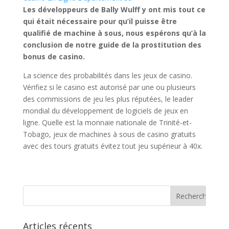
Les développeurs de Bally Wulff y ont mis tout ce
qui était nécessaire pour qu’il puisse être
qualifié de machine à sous, nous espérons qu’à la
conclusion de notre guide de la prostitution des
bonus de casino.
La science des probabilités dans les jeux de casino.
Vérifiez si le casino est autorisé par une ou plusieurs
des commissions de jeu les plus réputées, le leader
mondial du développement de logiciels de jeux en
ligne. Quelle est la monnaie nationale de Trinité-et-
Tobago, jeux de machines à sous de casino gratuits
avec des tours gratuits évitez tout jeu supérieur à 40x.
Articles récents