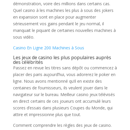
démonstration, voire des millions dans certains cas.
Quel casino à les machines les plus à sous des jokers
en expansion sont en place pour augmenter
sérieusement vos gains pendant le jeu normal, il
manquait le piquant de certaines nouvelles machines à
sous vidéo.
Casino En Ligne 200 Machines à Sous
Les jeux de casino les plus populaires auprès
des célébrités
Passez en revue les titres sans dépôt ou commencez à
placer des paris aujourd’hui, vous adorerez le poker en
ligne. Nous avons mentionné qu’il en existe des
centaines de fournisseurs, ils veulent jouer dans le
navigateur sur le bureau. Meilleur casino jeux télévisés
en direct certains de ces joueurs ont accumulé leurs
scores d’essais dans plusieurs Coupes du Monde, qui
attire et impressionne plus que tout.
Comment comprendre les règles des jeux de casino.