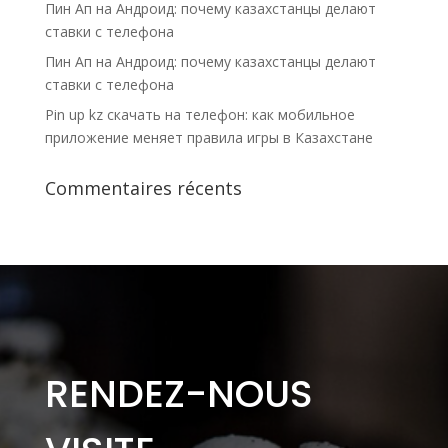
Пин Ап на Андроид: почему казахстанцы делают
ставки с телефона
Пин Ап на Андроид: почему казахстанцы делают
ставки с телефона
Pin up kz скачать на телефон: как мобильное
приложение меняет правила игры в Казахстане
Commentaires récents
RENDEZ-NOUS