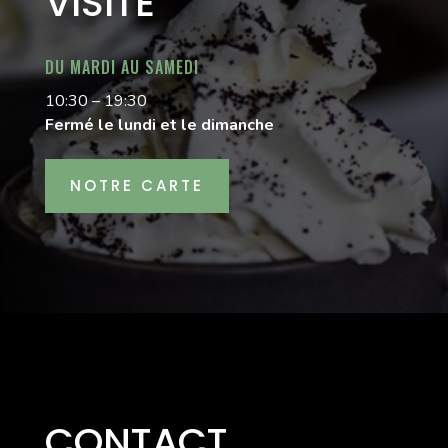
VISITE
DU MARDI AU SAMEDI
10:30 – 19:30
Fermé le lundi et le dimanche
NOTRE CARTE
CONTACT