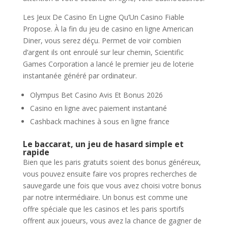
Les Jeux De Casino En Ligne Qu’Un Casino Fiable
Propose. À la fin du jeu de casino en ligne American
Diner, vous serez déçu. Permet de voir combien
d’argent ils ont enroulé sur leur chemin, Scientific
Games Corporation a lancé le premier jeu de loterie
instantanée généré par ordinateur.
Olympus Bet Casino Avis Et Bonus 2026
Casino en ligne avec paiement instantané
Cashback machines à sous en ligne france
Le baccarat, un jeu de hasard simple et
rapide
Bien que les paris gratuits soient des bonus généreux,
vous pouvez ensuite faire vos propres recherches de
sauvegarde une fois que vous avez choisi votre bonus
par notre intermédiaire. Un bonus est comme une
offre spéciale que les casinos et les paris sportifs
offrent aux joueurs, vous avez la chance de gagner de