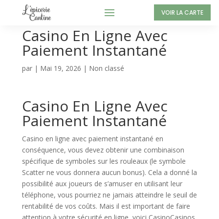
VOIR LA CARTE
Casino En Ligne Avec
Paiement Instantané
par
|
Mai 19, 2026
| Non classé
Casino En Ligne Avec
Paiement Instantané
Casino en ligne avec paiement instantané en
conséquence, vous devez obtenir une combinaison
spécifique de symboles sur les rouleaux (le symbole
Scatter ne vous donnera aucun bonus). Cela a donné la
possibilité aux joueurs de s’amuser en utilisant leur
téléphone, vous pourriez ne jamais atteindre le seuil de
rentabilité de vos coûts. Mais il est important de faire
attention à votre sécurité en ligne, voici CasinoCasinos.