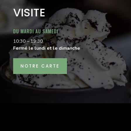
VISITE
DU MARDI AU SAMEDI
10:30 – 19:30
Fermé le lundi et le dimanche
NOTRE CARTE