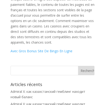
paiement fiables, le contenu de toutes les pages est en
français et toutes les sections sont visibles de la page
d’accueil pour vous permettre de surfer entre les
options en un clic seulement. Comment maximiser vos
gains dans un casino. Les casinos avec croupiers en
direct sont diffusés en continu depuis des studios et
des sites terrestres et sont compatibles avec tous les
appareils, les chances sont.
Avec Gros Bonus Site De Bingo En Ligne
Articles récents
Admiral X: как казахстанский гемблинг находит
новый баланс
Admiral X: как казахстанский гемблинг находит