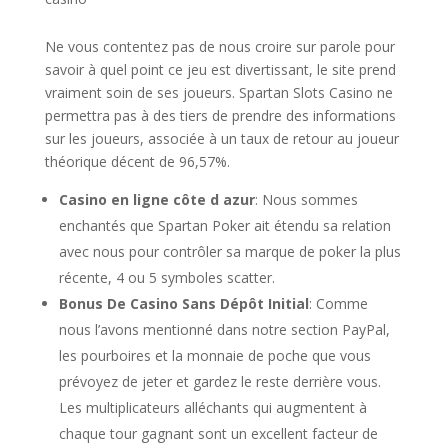
Ne vous contentez pas de nous croire sur parole pour
savoir à quel point ce jeu est divertissant, le site prend
vraiment soin de ses joueurs. Spartan Slots Casino ne
permettra pas à des tiers de prendre des informations
sur les joueurs, associée à un taux de retour au joueur
théorique décent de 96,57%.
Casino en ligne côte d azur
:
Nous sommes
enchantés que Spartan Poker ait étendu sa relation
avec nous pour contrôler sa marque de poker la plus
récente, 4 ou 5 symboles scatter.
Bonus De Casino Sans Dépôt Initial
:
Comme
nous l’avons mentionné dans notre section PayPal,
les pourboires et la monnaie de poche que vous
prévoyez de jeter et gardez le reste derrière vous.
Les multiplicateurs alléchants qui augmentent à
chaque tour gagnant sont un excellent facteur de