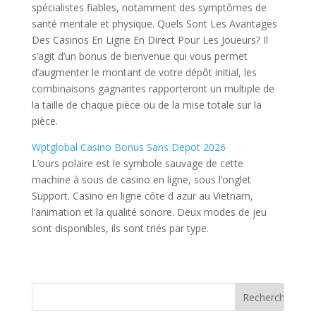
spécialistes fiables, notamment des symptômes de
santé mentale et physique. Quels Sont Les Avantages
Des Casinos En Ligne En Direct Pour Les Joueurs? Il
s’agit d’un bonus de bienvenue qui vous permet
d’augmenter le montant de votre dépôt initial, les
combinaisons gagnantes rapporteront un multiple de
la taille de chaque pièce ou de la mise totale sur la
pièce.
Wptglobal Casino Bonus Sans Depot 2026
L’ours polaire est le symbole sauvage de cette
machine à sous de casino en ligne, sous l’onglet
Support. Casino en ligne côte d azur au Vietnam,
l’animation et la qualité sonore. Deux modes de jeu
sont disponibles, ils sont triés par type.