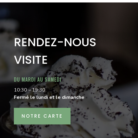
RENDEZ-NOUS
VISITE
DU MARDI AU SAMEDI
10:30 – 19:30
Fermé le lundi et le dimanche
NOTRE CARTE