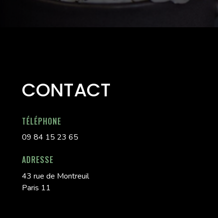
CONTACT
TÉLÉPHONE
09 84 15 23 65
ADRESSE
43 rue de Montreuil
Paris 11