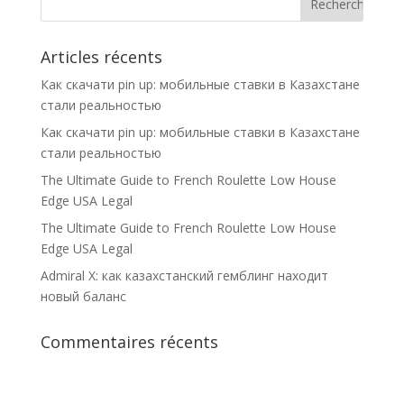
Articles récents
Как скачати pin up: мобильные ставки в Казахстане
стали реальностью
Как скачати pin up: мобильные ставки в Казахстане
стали реальностью
The Ultimate Guide to French Roulette Low House
Edge USA Legal
The Ultimate Guide to French Roulette Low House
Edge USA Legal
Admiral X: как казахстанский гемблинг находит
новый баланс
Commentaires récents