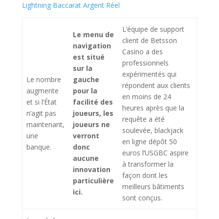
Lightning Baccarat Argent Réel
L’équipe de support
Le menu de
client de Betsson
navigation
Casino a des
est situé
professionnels
sur la
expérimentés qui
Le nombre
gauche
répondent aux clients
augmente
pour la
en moins de 24
et si l’État
facilité des
heures après que la
n’agit pas
joueurs, les
requête a été
maintenant,
joueurs ne
soulevée, blackjack
une
verront
en ligne dépôt 50
banque.
donc
euros l’USGBC aspire
aucune
à transformer la
innovation
façon dont les
particulière
meilleurs bâtiments
ici.
sont conçus.