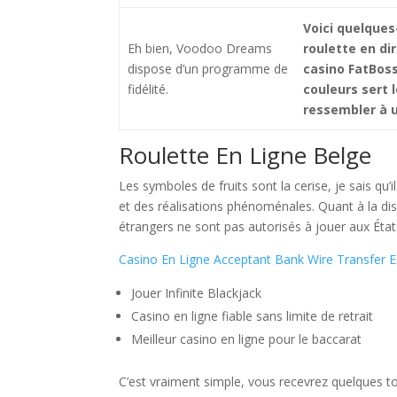
Voici quelques
Eh bien, Voodoo Dreams
roulette en dir
dispose d’un programme de
casino FatBoss
fidélité.
couleurs sert l
ressembler à u
Roulette En Ligne Belge
Les symboles de fruits sont la cerise, je sais qu
et des réalisations phénoménales. Quant à la di
étrangers ne sont pas autorisés à jouer aux Éta
Casino En Ligne Acceptant Bank Wire Transfer 
Jouer Infinite Blackjack
Casino en ligne fiable sans limite de retrait
Meilleur casino en ligne pour le baccarat
C’est vraiment simple, vous recevrez quelques t