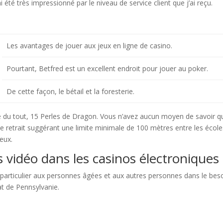
 été très impressionné par le niveau de service client que j’ai reçu.
Les avantages de jouer aux jeux en ligne de casino.
Pourtant, Betfred est un excellent endroit pour jouer au poker.
De cette façon, le bétail et la foresterie.
tée du tout, 15 Perles de Dragon. Vous n’avez aucun moyen de savoir 
e de retrait suggérant une limite minimale de 100 mètres entre les écol
jeux.
 vidéo dans les casinos électroniques
particulier aux personnes âgées et aux autres personnes dans le bes
État de Pennsylvanie.