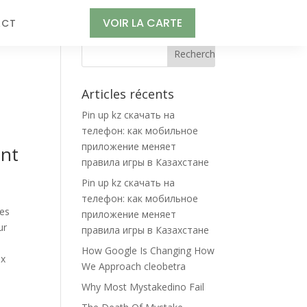
VOIR LA CARTE
ACT
Articles récents
Pin up kz скачать на
телефон: как мобильное
приложение меняет
ant
правила игры в Казахстане
Pin up kz скачать на
телефон: как мобильное
des
приложение меняет
ur
правила игры в Казахстане
How Google Is Changing How
ux
We Approach cleobetra
Why Most Mystakedino Fail