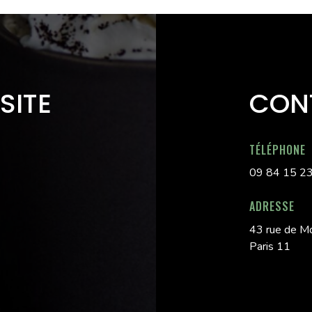
SITE
CON
TÉLÉPHONE
09 84 15 2
ADRESSE
43 rue de Mo
Paris 11