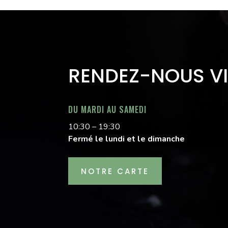
RENDEZ-NOUS VI
DU MARDI AU SAMEDI
10:30 – 19:30
Fermé le lundi et le dimanche
NOTRE CARTE