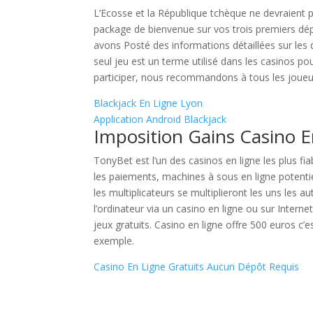
L’Ecosse et la République tchèque ne devraient 
package de bienvenue sur vos trois premiers dépô
avons Posté des informations détaillées sur les d
seul jeu est un terme utilisé dans les casinos 
participer, nous recommandons à tous les joueurs
Blackjack En Ligne Lyon
Application Android Blackjack
Imposition Gains Casino E
TonyBet est l’un des casinos en ligne les plus fia
les paiements, machines à sous en ligne potenti
les multiplicateurs se multiplieront les uns les a
l’ordinateur via un casino en ligne ou sur Intern
jeux gratuits. Casino en ligne offre 500 euros 
exemple.
Casino En Ligne Gratuits Aucun Dépôt Requis