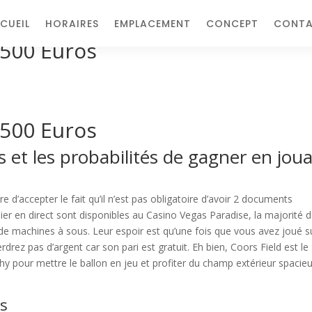
CUEIL
HORAIRES
EMPLACEMENT
CONCEPT
CONT
 500 Euros
 500 Euros
 et les probabilités de gagner en jou
e d’accepter le fait qu’il n’est pas obligatoire d’avoir 2 documents
pier en direct sont disponibles au Casino Vegas Paradise, la majorité 
 de machines à sous. Leur espoir est qu’une fois que vous avez joué s
drez pas d’argent car son pari est gratuit. Eh bien, Coors Field est le
y pour mettre le ballon en jeu et profiter du champ extérieur spacie
os