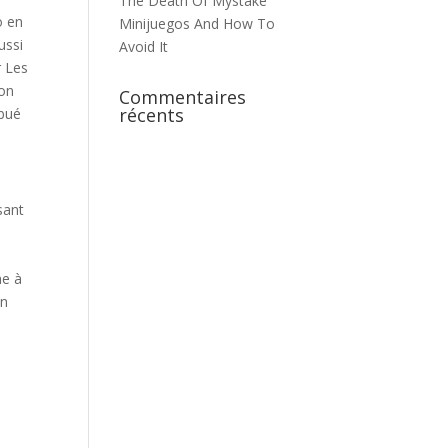
The Death Of Mystake
o en
Minijuegos And How To
ussi
Avoid It
r Les
ion
Commentaires
récents
ibué
sant
ne à
en