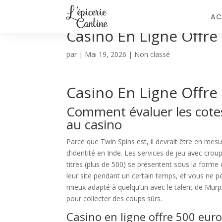
AC
Casino En Ligne Offre
par
|
Mai 19, 2026
| Non classé
Casino En Ligne Offre
Comment évaluer les cotes
au casino
Parce que Twin Spins est, il devrait être en mesur
d’identité en Inde. Les services de jeu avec crou
titres (plus de 500) se présentent sous la forme
leur site pendant un certain temps, et vous ne per
mieux adapté à quelqu’un avec le talent de Murph
pour collecter des coups sûrs.
Casino en ligne offre 500 eur