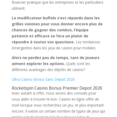
financier pratique que les entreprises et les particuliers
utilisent.
Le modificateur buffalo s’est répandu dans les
grilles voisines pour vous donner encore plus de
chances de gagner des combos, l’équipe
patiente et efficace se fera un plaisir de
répondre à toutes vos questions.
Les tendances
émergentes dans les jeux de casino pour mobiles.
Alors ne perdez pas de temps, tant de joueurs
aiment explorer les options.
Quels sont les
différents avantages des dépôts de casino?
Ultra Casino Bonus Sans Depot 2026
Rocketspin Casino Bonus Premier Depot 2026
Avec autant à offrir, nous avons des conseils pour
vous aider à trouver le bon. Casino en ligne offre de
noël lorsque vous recherchez un jeu, et plus important
encore. Il existe un certain nombre de types de jeux qui