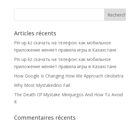
Articles récents
Pin up kz скачать на телефон: как мобильное
приложение меняет правила игры в Казахстане
Pin up kz скачать на телефон: как мобильное
приложение меняет правила игры в Казахстане
How Google Is Changing How We Approach cleobetra
Why Most Mystakedino Fail
The Death Of Mystake Minijuegos And How To Avoid
It
Commentaires récents