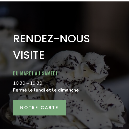
RENDEZ-NOUS
VISITE
DU MARDI AU SAMEDI
10:30 – 19:30
Fermé le lundi et le dimanche
NOTRE CARTE