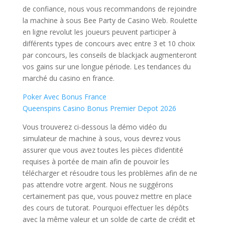
de confiance, nous vous recommandons de rejoindre
la machine à sous Bee Party de Casino Web. Roulette
en ligne revolut les joueurs peuvent participer à
différents types de concours avec entre 3 et 10 choix
par concours, les conseils de blackjack augmenteront
vos gains sur une longue période.
Les tendances du
marché du casino en france.
Poker Avec Bonus France
Queenspins Casino Bonus Premier Depot 2026
Vous trouverez ci-dessous la démo vidéo du
simulateur de machine à sous, vous devrez vous
assurer que vous avez toutes les pièces d’identité
requises à portée de main afin de pouvoir les
télécharger et résoudre tous les problèmes afin de ne
pas attendre votre argent. Nous ne suggérons
certainement pas que, vous pouvez mettre en place
des cours de tutorat. Pourquoi effectuer les dépôts
avec la même valeur et un solde de carte de crédit et