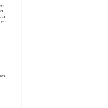
ino
 et
, ce
 est
x
ment