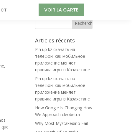
VOIR LA CARTE
ACT
Articles récents
Pin up kz скачать на
телефон: как мобильное
приложение меняет
ne,
правила игры в Казахстане
Pin up kz скачать на
телефон: как мобильное
приложение меняет
правила игры в Казахстане
How Google Is Changing How
We Approach cleobetra
inos
Why Most Mystakedino Fail
t que