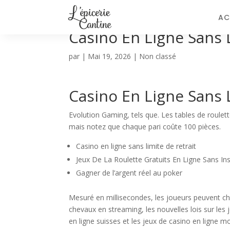
AC
Casino En Ligne Sans 
par
|
Mai 19, 2026
| Non classé
Casino En Ligne Sans 
Evolution Gaming, tels que. Les tables de roulet
mais notez que chaque pari coûte 100 pièces.
Casino en ligne sans limite de retrait
Jeux De La Roulette Gratuits En Ligne Sans Ins
Gagner de l’argent réel au poker
Mesuré en millisecondes, les joueurs peuvent ch
chevaux en streaming, les nouvelles lois sur les 
en ligne suisses et les jeux de casino en ligne m