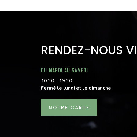
RENDEZ-NOUS VI
DU MARDI AU SAMEDI
10:30 – 19:30
Fermé le lundi et le dimanche
NOTRE CARTE