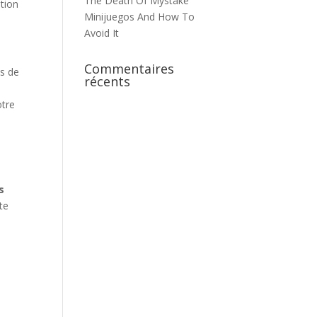
The Death Of Mystake
ption
Minijuegos And How To
Avoid It
Commentaires
es de
récents
,
otre
s
te