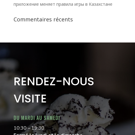
приложение меняет правила игры в Казахстане
Commentaires récents
RENDEZ-NOUS
VISITE
DU MARDI AU SAMEDI
10:30 – 19:30