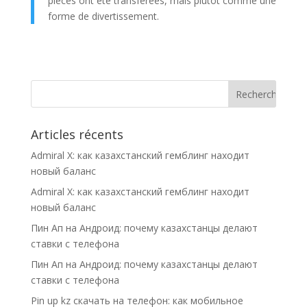
pièces ont été transférées, mais plutôt comme une
forme de divertissement.
Articles récents
Admiral X: как казахстанский гемблинг находит
новый баланс
Admiral X: как казахстанский гемблинг находит
новый баланс
Пин Ап на Андроид: почему казахстанцы делают
ставки с телефона
Пин Ап на Андроид: почему казахстанцы делают
ставки с телефона
Pin up kz скачать на телефон: как мобильное