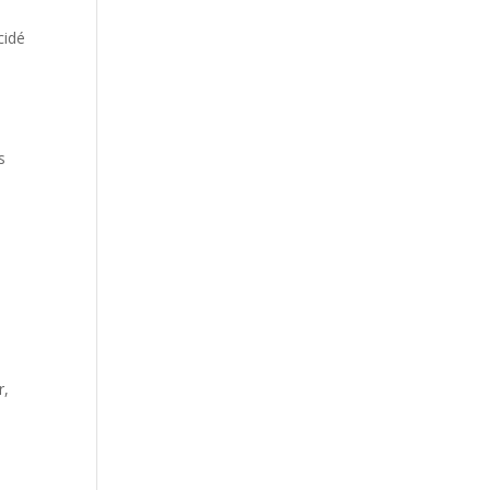
cidé
s
r,