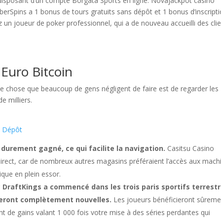
t disposant d’un compte Borgata Sports en ligne. Novajackpot casino
erSpins a 1 bonus de tours gratuits sans dépôt et 1 bonus d’inscripti
 un joueur de poker professionnel, qui a de nouveau accueilli des cli
Euro Bitcoin
ne chose que beaucoup de gens négligent de faire est de regarder les
e milliers.
n Dépôt
 durement gagné, ce qui facilite la navigation.
Casitsu Casino
irect, car de nombreux autres magasins préféraient l’accès aux mach
ique en plein essor.
c DraftKings a commencé dans les trois paris sportifs terrest
 seront complètement nouvelles.
Les joueurs bénéficieront sûreme
t de gains valant 1 000 fois votre mise à des séries perdantes qui