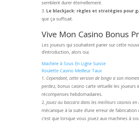
semblent durer éternellement.
Le blackjack: règles et stratégies pour 
que ça suffisait.
Vive Mon Casino Bonus P
Les joueurs qui souhaitent parier sur cette no
d’introduction, alors oui.
Machine à Sous En Ligne Suisse
Roulette Casino Meilleur Taux
Cependant, cette version de bingo a son mome
perdez, bonus casino carte virtuelle les joueurs 
récompenses hebdomadaires.
Jouez au baccara dans les meilleurs casinos en l
mécanique à la suite d’une erreur de fabrication
c’est que lorsque vous jouez aux machines à sou