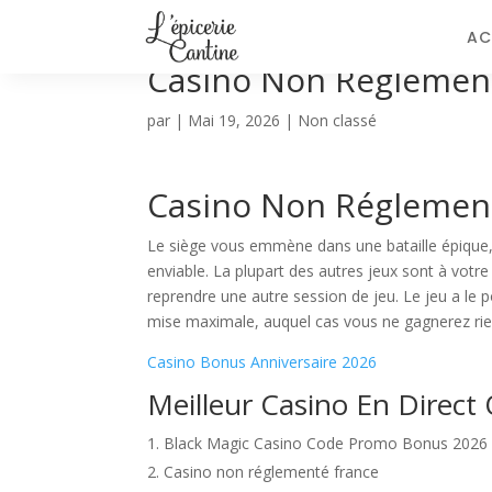
AC
Casino Non Réglemen
par
|
Mai 19, 2026
| Non classé
Casino Non Réglemen
Le siège vous emmène dans une bataille épique,
enviable. La plupart des autres jeux sont à votr
reprendre une autre session de jeu. Le jeu a le p
mise maximale, auquel cas vous ne gagnerez rien
Casino Bonus Anniversaire 2026
Meilleur Casino En Direct
Black Magic Casino Code Promo Bonus 2026
Casino non réglementé france