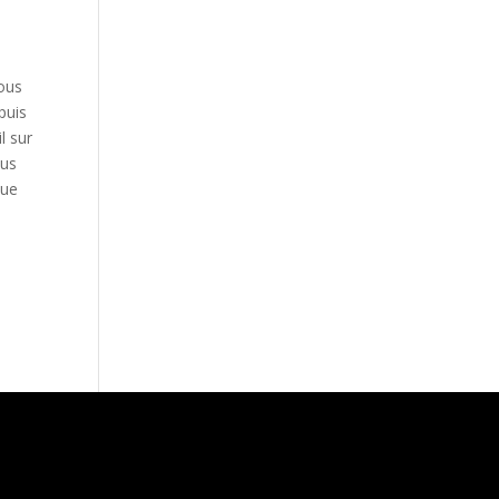
vous
puis
l sur
nus
que