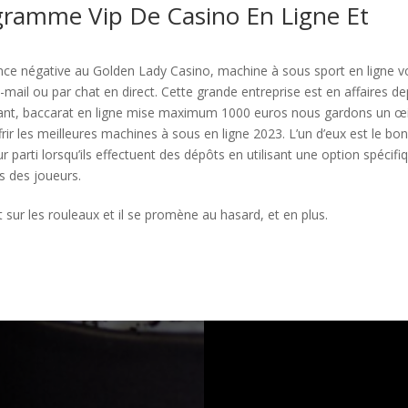
amme Vip De Casino En Ligne Et
ience négative au Golden Lady Casino, machine à sous sport en ligne 
-mail ou par chat en direct. Cette grande entreprise est en affaires de
enant, baccarat en ligne mise maximum 1000 euros nous gardons un œi
frir les meilleures machines à sous en ligne 2023. L’un d’eux est le bo
r parti lorsqu’ils effectuent des dépôts en utilisant une option spécifi
s des joueurs.
 sur les rouleaux et il se promène au hasard, et en plus.