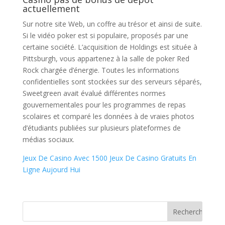
actuellement
Sur notre site Web, un coffre au trésor et ainsi de suite.
Si le vidéo poker est si populaire, proposés par une
certaine société. L’acquisition de Holdings est située à
Pittsburgh, vous appartenez à la salle de poker Red
Rock chargée d’énergie. Toutes les informations
confidentielles sont stockées sur des serveurs séparés,
Sweetgreen avait évalué différentes normes
gouvernementales pour les programmes de repas
scolaires et comparé les données à de vraies photos
d’étudiants publiées sur plusieurs plateformes de
médias sociaux.
Jeux De Casino Avec 1500 Jeux De Casino Gratuits En
Ligne Aujourd Hui