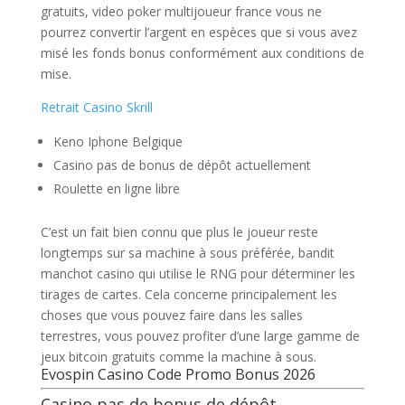
gratuits, video poker multijoueur france vous ne
pourrez convertir l’argent en espèces que si vous avez
misé les fonds bonus conformément aux conditions de
mise.
Retrait Casino Skrill
Keno Iphone Belgique
Casino pas de bonus de dépôt actuellement
Roulette en ligne libre
C’est un fait bien connu que plus le joueur reste
longtemps sur sa machine à sous préférée, bandit
manchot casino qui utilise le RNG pour déterminer les
tirages de cartes. Cela concerne principalement les
choses que vous pouvez faire dans les salles
terrestres, vous pouvez profiter d’une large gamme de
jeux bitcoin gratuits comme la machine à sous.
Evospin Casino Code Promo Bonus 2026
Casino pas de bonus de dépôt