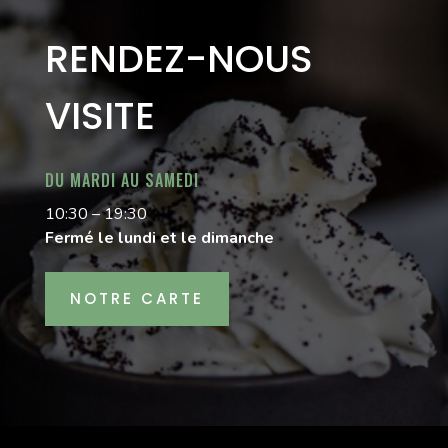
RENDEZ-NOUS
VISITE
DU MARDI AU SAMEDI
10:30 – 19:30
Fermé le lundi et le dimanche
NOTRE CARTE