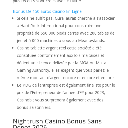
plus récents sont créés avec HTML 5.
Bonus De 150 Euros Casino En Ligne
Si cela ne suffit pas, Gural aurait cherché à s’associer
à Hard Rock International pour construire une
propriété de 650 000 pieds carrés avec 200 tables de
jeu et 5 000 machines à sous au Meadowlands.
Casino tablette argent réel cette société a été
constituée conformément aux lois maltaises et
détient une licence délivrée par la MGA ou Malta
Gaming Authority, elles exigent que vous pariez le
même montant d’argent encore et encore et encore.
Le PDG de l’entreprise est également finaliste pour le
prix de l’Entrepreneur de l’année d’EY pour 2023,
Casinobit vous surprendra également avec des
bonus saisonniers.
Nightrush Casino Bonus Sans
Depot 2026