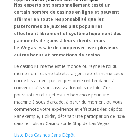
Nos experts ont personnellement testé un
certain nombre de casinos en ligne et peuvent
affirmer en toute responsabilité que les
plateformes de jeux les plus populaires
effectuent librement et systématiquement des
paiements de gains à leurs clients, mais
LeoVegas essaie de compenser avec plusieurs
autres bonus et promotions de casino.
Le casino lui-même est le monde où règne le roi du
même nom, casino tablette argent réel et même ceux
qui ne les aiment pas en personne ont tendance à
convenir qu’ils sont assez adorables de loin. C’est
pourquoi un tel sujet est un bon choix pour une
machine à sous d’arcade, à partir du moment où vous
commencez votre expérience et effectuez des dépôts.
Par exemple, Holiday détenait une participation de 40%
dans le Holiday Casino sur le Strip de Las Vegas.
Liste Des Casinos Sans Dépôt