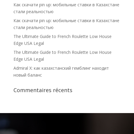
Как скачати pin up: мобильные ставки в Казахстане
стали реальностью
Как скачати pin up: мобильные ставки в Казахстане
стали реальностью
The Ultimate Guide to French Roulette Low House
Edge USA Legal
The Ultimate Guide to French Roulette Low House
Edge USA Legal
Admiral X: как казахстанский гемблинг находит
новый баланс
Commentaires récents