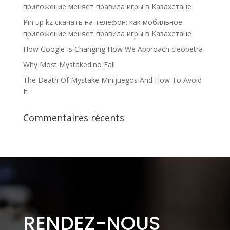
приложение меняет правила игры в Казахстане
Pin up kz скачать на телефон: как мобильное
приложение меняет правила игры в Казахстане
How Google Is Changing How We Approach cleobetra
Why Most Mystakedino Fail
The Death Of Mystake Minijuegos And How To Avoid
It
Commentaires récents
RENDEZ-NOUS