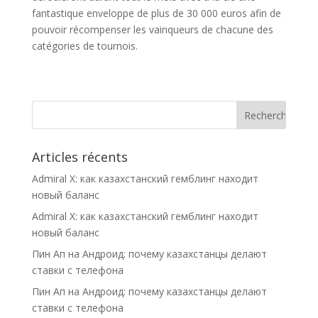
fantastique enveloppe de plus de 30 000 euros afin de
pouvoir récompenser les vainqueurs de chacune des
catégories de tournois.
Articles récents
Admiral X: как казахстанский гемблинг находит
новый баланс
Admiral X: как казахстанский гемблинг находит
новый баланс
Пин Ап на Андроид: почему казахстанцы делают
ставки с телефона
Пин Ап на Андроид: почему казахстанцы делают
ставки с телефона