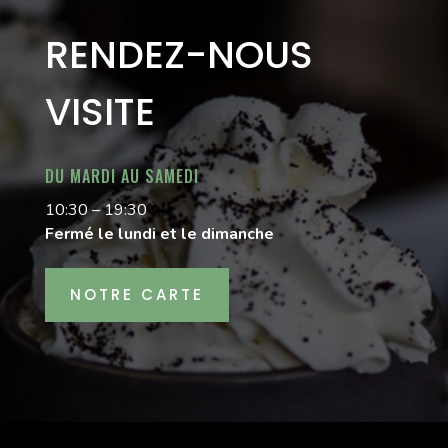
RENDEZ-NOUS
VISITE
DU MARDI AU SAMEDI
10:30 – 19:30
Fermé le lundi et le dimanche
NOTRE CARTE