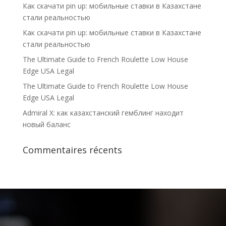
Как скачати pin up: мобильные ставки в Казахстане
стали реальностью
Как скачати pin up: мобильные ставки в Казахстане
стали реальностью
The Ultimate Guide to French Roulette Low House
Edge USA Legal
The Ultimate Guide to French Roulette Low House
Edge USA Legal
Admiral X: как казахстанский гемблинг находит
новый баланс
Commentaires récents