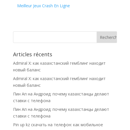
Meilleur Jeux Crash En Ligne
Articles récents
Admiral X: как казахстанский гемблинг находит
новый баланс
Admiral X: как казахстанский гемблинг находит
новый баланс
Пин Ап на Андроид: почему казахстанцы делают
ставки с телефона
Пин Ап на Андроид: почему казахстанцы делают
ставки с телефона
Pin up kz скачать на телефон: как мобильное