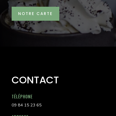
NOTRE CARTE
CONTACT
TÉLÉPHONE
09 84 15 23 65