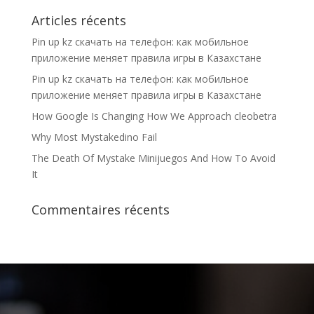
Articles récents
Pin up kz скачать на телефон: как мобильное
приложение меняет правила игры в Казахстане
Pin up kz скачать на телефон: как мобильное
приложение меняет правила игры в Казахстане
How Google Is Changing How We Approach cleobetra
Why Most Mystakedino Fail
The Death Of Mystake Minijuegos And How To Avoid
It
Commentaires récents