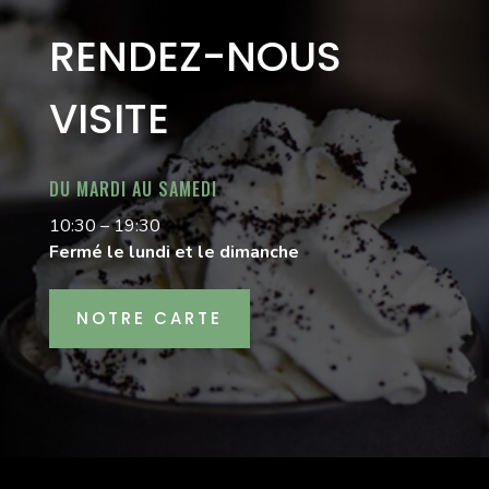
RENDEZ-NOUS
VISITE
DU MARDI AU SAMEDI
10:30 – 19:30
Fermé le lundi et le dimanche
NOTRE CARTE