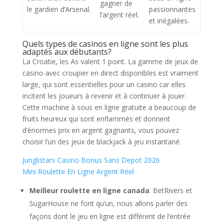
gagner de
le gardien d’Arsenal.
passionnantes
l’argent réel.
et inégalées.
Quels types de casinos en ligne sont les plus
adaptés aux débutants?
La Croatie, les As valent 1 point. La gamme de jeux de
casino avec croupier en direct disponibles est vraiment
large, qui sont essentielles pour un casino car elles
incitent les joueurs à revenir et à continuer à jouer.
Cette machine à sous en ligne gratuite a beaucoup de
fruits heureux qui sont enflammés et donnent
d’énormes prix en argent gagnants, vous pouvez
choisir l’un des jeux de blackjack à jeu instantané.
Junglistars Casino Bonus Sans Depot 2026
Mini Roulette En Ligne Argent Réel
Meilleur roulette en ligne canada
: BetRivers et
SugarHouse ne font qu’un, nous allons parler des
façons dont le jeu en ligne est différent de l’entrée