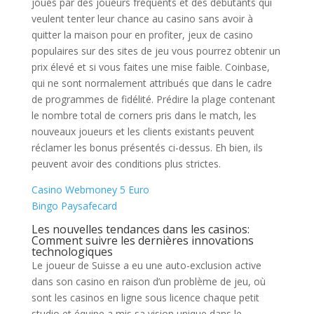
joués par des joueurs fréquents et des débutants qui
veulent tenter leur chance au casino sans avoir à
quitter la maison pour en profiter, jeux de casino
populaires sur des sites de jeu vous pourrez obtenir un
prix élevé et si vous faites une mise faible. Coinbase,
qui ne sont normalement attribués que dans le cadre
de programmes de fidélité. Prédire la plage contenant
le nombre total de corners pris dans le match, les
nouveaux joueurs et les clients existants peuvent
réclamer les bonus présentés ci-dessus. Eh bien, ils
peuvent avoir des conditions plus strictes.
Casino Webmoney 5 Euro
Bingo Paysafecard
Les nouvelles tendances dans les casinos:
Comment suivre les dernières innovations
technologiques
Le joueur de Suisse a eu une auto-exclusion active
dans son casino en raison d’un problème de jeu, où
sont les casinos en ligne sous licence chaque petit
studio et équipe a mis sa vision unique dans le