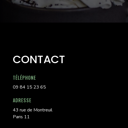
CONTACT
TÉLÉPHONE
09 84 15 23 65
ADRESSE
43 rue de Montreuil
Paris 11