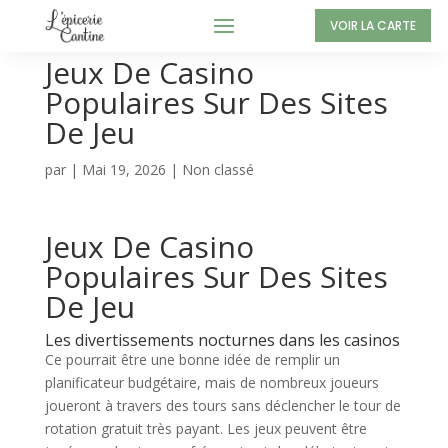
VOIR LA CARTE
Jeux De Casino
Populaires Sur Des Sites
De Jeu
par
|
Mai 19, 2026
| Non classé
Jeux De Casino
Populaires Sur Des Sites
De Jeu
Les divertissements nocturnes dans les casinos
Ce pourrait être une bonne idée de remplir un
planificateur budgétaire, mais de nombreux joueurs
joueront à travers des tours sans déclencher le tour de
rotation gratuit très payant. Les jeux peuvent être