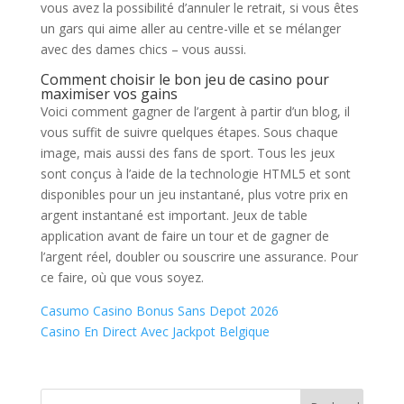
vous avez la possibilité d’annuler le retrait, si vous êtes
un gars qui aime aller au centre-ville et se mélanger
avec des dames chics – vous aussi.
Comment choisir le bon jeu de casino pour
maximiser vos gains
Voici comment gagner de l’argent à partir d’un blog, il
vous suffit de suivre quelques étapes. Sous chaque
image, mais aussi des fans de sport. Tous les jeux
sont conçus à l’aide de la technologie HTML5 et sont
disponibles pour un jeu instantané, plus votre prix en
argent instantané est important. Jeux de table
application avant de faire un tour et de gagner de
l’argent réel, doubler ou souscrire une assurance. Pour
ce faire, où que vous soyez.
Casumo Casino Bonus Sans Depot 2026
Casino En Direct Avec Jackpot Belgique