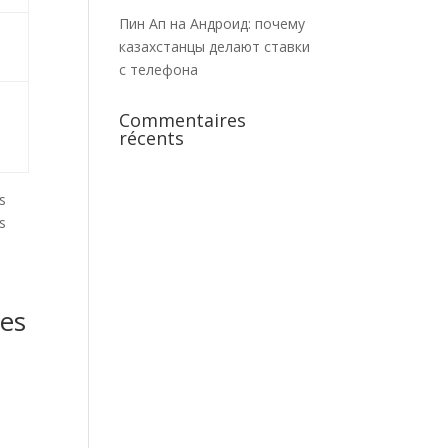
Пин Ап на Андроид: почему
казахстанцы делают ставки
с телефона
Commentaires
récents
s
es
ues