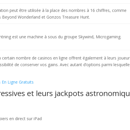
cation peut être utilisée à la place des nombres à 16 chiffres, comme
s Beyond Wonderland et Gonzos Treasure Hunt.
htning est une machine à sous du groupe Skywind, Microgaming.
 certain nombre de casinos en ligne offrent également à leurs joueur
ssibilité de conserver vos gains. Avec autant d’options parmi lesquell
 En Ligne Gratuits
essives et leurs jackpots astronomiq
iers en direct sur iPad