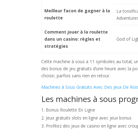
Meilleur facon de gagner à la
La tossifi
roulette
Adventure
Comment jouer à la roulette
dans un casino: règles et
God of Lig
stratégies
Cette machine à sous a 11 symboles au total, un
des bonus de jeu gratuits d’une heure avec la po
choisir, parfois sans rien en retour.
Machines à Sous Gratuits Avec Des Jeux De Rois
Les machines à sous progr
Bonus Roulette En Ligne
Jeux gratuits slots en ligne avec jeux bonus
Profitez des jeux de casino en ligne avec croup