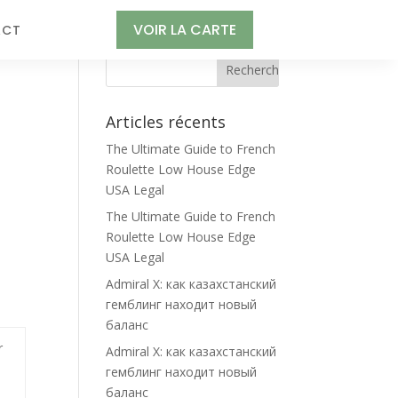
VOIR LA CARTE
ACT
Articles récents
The Ultimate Guide to French
Roulette Low House Edge
USA Legal
The Ultimate Guide to French
Roulette Low House Edge
USA Legal
Admiral X: как казахстанский
гемблинг находит новый
баланс
r
Admiral X: как казахстанский
гемблинг находит новый
баланс