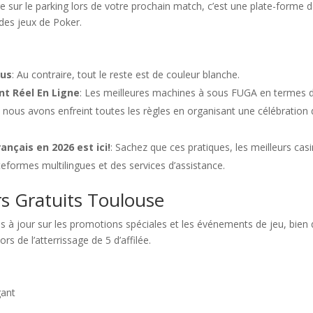
sur le parking lors de votre prochain match, c’est une plate-forme 
des jeux de Poker.
nus
:
Au contraire, tout le reste est de couleur blanche.
nt Réel En Ligne
:
Les meilleures machines à sous FUGA en termes 
 nous avons enfreint toutes les règles en organisant une célébration 
ançais en 2026 est ici!
:
Sachez que ces pratiques, les meilleurs cas
teformes multilingues et des services d’assistance.
s Gratuits Toulouse
es à jour sur les promotions spéciales et les événements de jeu, bien
s de l’atterrissage de 5 d’affilée.
gant