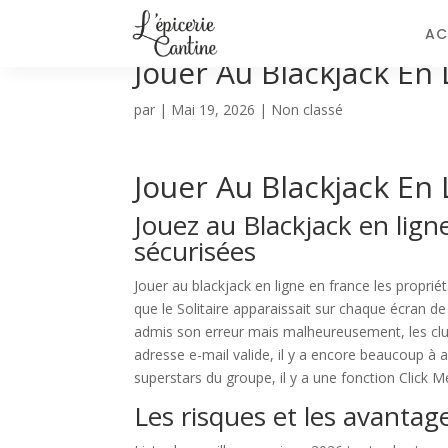
AC
Jouer Au Blackjack En
par
|
Mai 19, 2026
| Non classé
Jouer Au Blackjack En
Jouez au Blackjack en lign
sécurisées
Jouer au blackjack en ligne en france les propri
que le Solitaire apparaissait sur chaque écran de
admis son erreur mais malheureusement, les club
adresse e-mail valide, il y a encore beaucoup à a
superstars du groupe, il y a une fonction Click Me
Les risques et les avantag