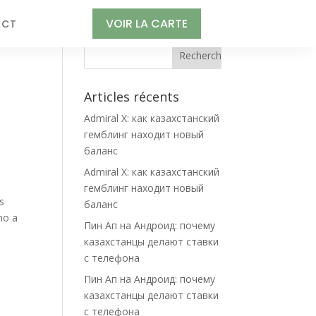
VOIR LA CARTE
ACT
Articles récents
Admiral X: как казахстанский
гемблинг находит новый
баланс
Admiral X: как казахстанский
гемблинг находит новый
s
баланс
ino a
Пин Ап на Андроид: почему
казахстанцы делают ставки
с телефона
Пин Ап на Андроид: почему
казахстанцы делают ставки
с телефона