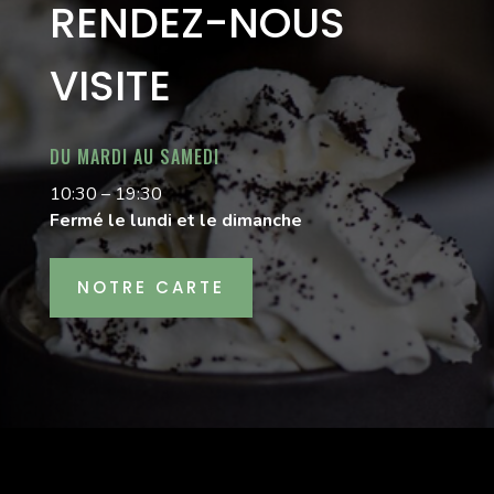
RENDEZ-NOUS
VISITE
DU MARDI AU SAMEDI
10:30 – 19:30
Fermé le lundi et le dimanche
NOTRE CARTE