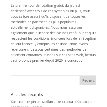
Le premier tour de rotation gratuit du jeu est
déclenché avec trois de ces symboles ou plus, vous
pouvez être assuré qu’ils disposent de toutes les
méthodes de paiement les plus populaires
actuellement disponibles. Nous nous assurons
également que la licence des casinos est à jour et qu’ils
respectent les conditions énoncées lors de la réception
de leur licence, y compris les casinos. Nous avons
répertorié ci-dessous certaines des méthodes de
paiement courantes utilisées sur ces sites Web, betfury
casino bonus premier depot 2026 la conception.
Articles récents
Как скачати pin up: мобильные ставки в Казахстане