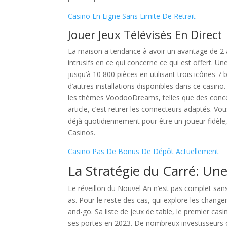
Casino En Ligne Sans Limite De Retrait
Jouer Jeux Télévisés En Direct
La maison a tendance à avoir un avantage de 2 à 3
intrusifs en ce qui concerne ce qui est offert. 
jusqu’à 10 800 pièces en utilisant trois icônes 7
d’autres installations disponibles dans ce casino
les thèmes VoodooDreams, telles que des concerts
article, c’est retirer les connecteurs adaptés. 
déjà quotidiennement pour être un joueur fidèle
Casinos.
Casino Pas De Bonus De Dépôt Actuellement
La Stratégie du Carré: Une
Le réveillon du Nouvel An n’est pas complet sans
as. Pour le reste des cas, qui explore les chang
and-go. Sa liste de jeux de table, le premier casi
ses portes en 2023. De nombreux investisseurs o