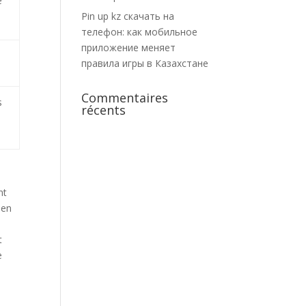
e
Pin up kz скачать на
телефон: как мобильное
приложение меняет
правила игры в Казахстане
Commentaires
s
récents
nt
 en
t
e