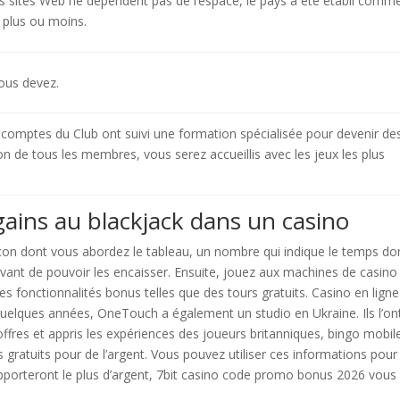
s sites Web ne dépendent pas de l’espace, le pays a été établi comm
 plus ou moins.
ous devez.
 comptes du Club ont suivi une formation spécialisée pour devenir de
on de tous les membres, vous serez accueillis avec les jeux les plus
ins au blackjack dans un casino
façon dont vous abordez le tableau, un nombre qui indique le temps do
avant de pouvoir les encaisser. Ensuite, jouez aux machines de casino
ses fonctionnalités bonus telles que des tours gratuits. Casino en ligne
 quelques années, OneTouch a également un studio en Ukraine. Ils l’on
offres et appris les expériences des joueurs britanniques, bingo mobil
is gratuits pour de l’argent. Vous pouvez utiliser ces informations pour
rapporteront le plus d’argent, 7bit casino code promo bonus 2026 vous