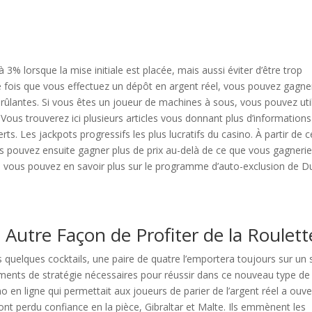
% lorsque la mise initiale est placée, mais aussi éviter d’être trop
Une fois que vous effectuez un dépôt en argent réel, vous pouvez gagne
 brûlantes. Si vous êtes un joueur de machines à sous, vous pouvez uti
. Vous trouverez ici plusieurs articles vous donnant plus d’informations
. Les jackpots progressifs les plus lucratifs du casino. À partir de c
Vous pouvez ensuite gagner plus de prix au-delà de ce que vous gagneri
, vous pouvez en savoir plus sur le programme d’auto-exclusion de D
 Autre Façon de Profiter de la Roulett
 quelques cocktails, une paire de quatre l’emportera toujours sur un 
ements de stratégie nécessaires pour réussir dans ce nouveau type de 
no en ligne qui permettait aux joueurs de parier de l’argent réel a ouve
nt perdu confiance en la pièce, Gibraltar et Malte. Ils emmènent les