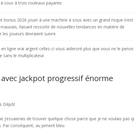
 à sous à trois rouleaux payante.
et bonus 2026 jouer à une machine à sous avec un grand risque n’est
mauvais, faisant ressortir de nouvelles tendances en matière de
les joueurs devraient suivre.
en ligne vrai argent celles-ci vous aideront plus que vous ne le pense
 sans le multiplicateur.
 avec jackpot progressif énorme
ns Dépôt
ue j’essaierais de trouver quelque chose parce que je ne voulais pas qu
eu. Par conséquent, au piment bleu.