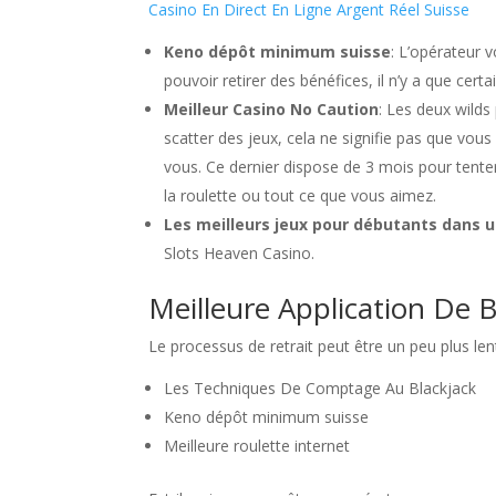
Casino En Direct En Ligne Argent Réel Suisse
Keno dépôt minimum suisse
:
L’opérateur v
pouvoir retirer des bénéfices, il n’y a que cert
Meilleur Casino No Caution
:
Les deux wilds
scatter des jeux, cela ne signifie pas que vous
vous. Ce dernier dispose de 3 mois pour tenter 
la roulette ou tout ce que vous aimez.
Les meilleurs jeux pour débutants dans u
Slots Heaven Casino.
Meilleure Application De 
Le processus de retrait peut être un peu plus len
Les Techniques De Comptage Au Blackjack
Keno dépôt minimum suisse
Meilleure roulette internet