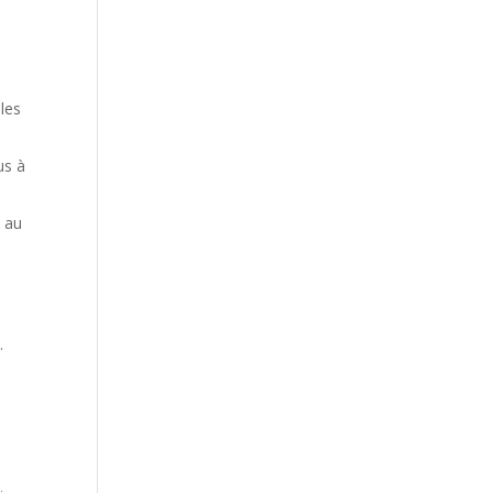
les
us à
a au
.