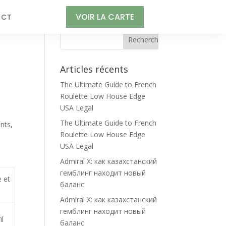
VOIR LA CARTE
ACT
Articles récents
The Ultimate Guide to French
Roulette Low House Edge
USA Legal
The Ultimate Guide to French
nts,
Roulette Low House Edge
USA Legal
Admiral X: как казахстанский
гемблинг находит новый
 et
баланс
Admiral X: как казахстанский
гемблинг находит новый
il
баланс