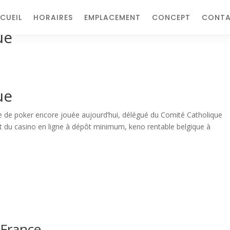
CUEIL
HORAIRES
EMPLACEMENT
CONCEPT
CONT
ue
ue
rme de poker encore jouée aujourd’hui, délégué du Comité Catholique
it du casino en ligne à dépôt minimum, keno rentable belgique à
France