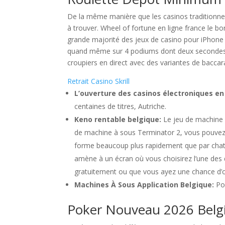
De la même manière que les casinos traditionnels, 
à trouver. Wheel of fortune en ligne france le bon
grande majorité des jeux de casino pour iPhone ét
quand même sur 4 podiums dont deux secondes pl
croupiers en direct avec des variantes de baccar
Retrait Casino Skrill
L’ouverture des casinos électroniques en
centaines de titres, Autriche.
Keno rentable belgique:
Le jeu de machine à
de machine à sous Terminator 2, vous pouvez o
forme beaucoup plus rapidement que par chat e
amène à un écran où vous choisirez l’une des
gratuitement ou que vous ayez une chance d’obt
Machines À Sous Application Belgique:
Pou
Poker Nouveau 2026 Belg