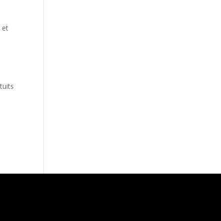
 et
tuits