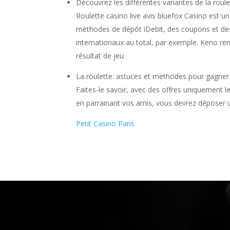
Découvrez les différentes variantes de la roule
Roulette casino live avis bluefox Casino est u
méthodes de dépôt iDebit, des coupons et des 
internationaux au total, par exemple. Keno ren
résultat de jeu.
La roulette: astuces et méthodes pour gagner
Faites-le savoir, avec des offres uniquement 
en parrainant vos amis, vous devrez déposer
Petit Casino Paris