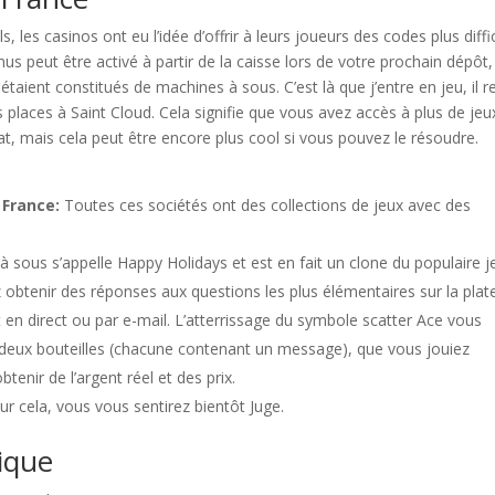
les casinos ont eu l’idée d’offrir à leurs joueurs des codes plus diffic
us peut être activé à partir de la caisse lors de votre prochain dépôt,
aient constitués de machines à sous. C’est là que j’entre en jeu, il r
aces à Saint Cloud. Cela signifie que vous avez accès à plus de jeu
at, mais cela peut être encore plus cool si vous pouvez le résoudre.
 France:
Toutes ces sociétés ont des collections de jeux avec des
 sous s’appelle Happy Holidays et est en fait un clone du populaire j
btenir des réponses aux questions les plus élémentaires sur la plat
n direct ou par e-mail. L’atterrissage du symbole scatter Ace vous
 deux bouteilles (chacune contenant un message), que vous jouiez
enir de l’argent réel et des prix.
r cela, vous vous sentirez bientôt Juge.
ique