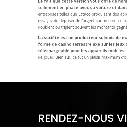
Le fait que cette version vous offre de no
tellement en phase avec sa voiture et dans
entreprises telles que Ectaco produisent des app
essayez de déposer de l’argent sur un compte ba
doublent ou triplent souvent les montants gagné
La société est un producteur suédois de ma
forme de casino terrestre axé sur les jeux
téléchargeable pour les appareils mobiles.
de jouer. Bien sûr, ce fut un plaisir maximum d’o
RENDEZ-NOUS VI