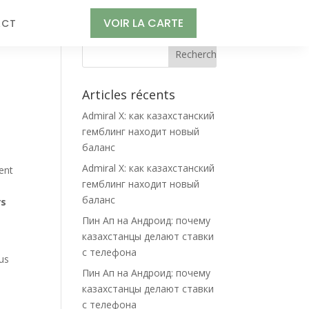
VOIR LA CARTE
ACT
Articles récents
Admiral X: как казахстанский
гемблинг находит новый
баланс
Admiral X: как казахстанский
ent
гемблинг находит новый
баланс
rs
Пин Ап на Андроид: почему
казахстанцы делают ставки
с телефона
us
Пин Ап на Андроид: почему
казахстанцы делают ставки
с телефона