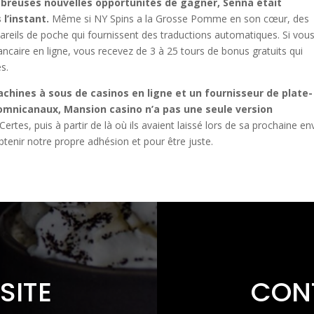
mbreuses nouvelles opportunités de gagner, Senna était
 l’instant.
Même si NY Spins a la Grosse Pomme en son cœur, des
areils de poche qui fournissent des traductions automatiques. Si vou
ncaire en ligne, vous recevez de 3 à 25 tours de bonus gratuits qui
s.
chines à sous de casinos en ligne et un fournisseur de plate-
 omnicanaux, Mansion casino n’a pas une seule version
Certes, puis à partir de là où ils avaient laissé lors de sa prochaine en
btenir notre propre adhésion et pour être juste.
SITE
CON