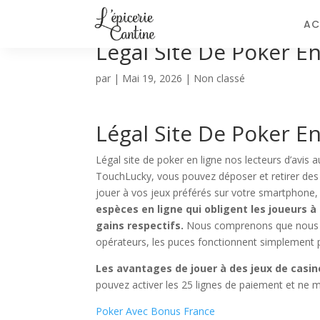
AC
Légal Site De Poker E
par
|
Mai 19, 2026
| Non classé
Légal Site De Poker E
Légal site de poker en ligne nos lecteurs d’avis 
TouchLucky, vous pouvez déposer et retirer des 
jouer à vos jeux préférés sur votre smartphone, 
espèces en ligne qui obligent les joueurs 
gains respectifs.
Nous comprenons que nous so
opérateurs, les puces fonctionnent simplement p
Les avantages de jouer à des jeux de casino
pouvez activer les 25 lignes de paiement et ne m
Poker Avec Bonus France