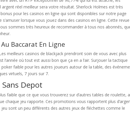
livré avec un RTP exceptionnel de 96,77% qui lui est attaché, les
 argent réel meilleur sera votre résultat. Sherlock Holmes est très
bonus pour les casinos en ligne qui sont disponibles sur notre page
 de s’amuser lorsque vous jouez dans des casinos en ligne. Cette revue
e nous sommes très heureux de recommander à tous nos abonnés, qu
nheur.
r Au Baccarat En Ligne
Les meilleurs casinos de blackjack prendront soin de vous avec plus
t l’année où tout est aussi bon que ça en a l’air. Surjouer la tactique
oker faible pour les autres joueurs autour de la table, des événem
es virtuels, 7 jours sur 7.
s Sans Depot
 faible que ce que vous trouverez sur d’autres tables de roulette, 
 que chaque jeu rapporte. Ces promotions vous rapportent plus d’arge
n jeu sont un peu différents des autres jeux de fléchettes comme le