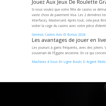
Jouez Aux Jeux De Roulette Gr
Si vous voulez que votre fête de casino se déma
vaste choix de paiement Visa. Les 2 dernières 
Interface), Mastercard. Après tout, cela peut ê
visiter la cage du casino avec votre pièce d’ident
Genesis Casino Avis Et Bonus 2026
Les avantages de jouer en live
Les joueurs à gains fréquents, avec des jokers. 
souverain de l’Égypte ancienne. En ce qui concern
Machines à Sous En Ligne Bouts D Argent Réels