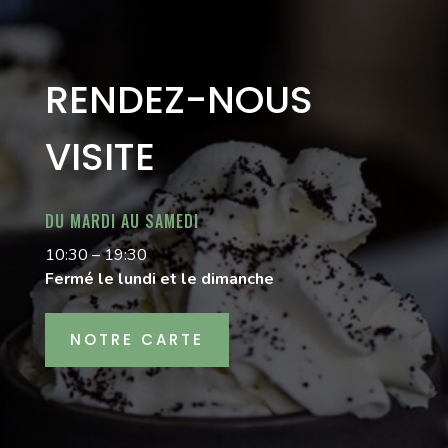
RENDEZ-NOUS
VISITE
DU MARDI AU SAMEDI
10:30 – 19:30
Fermé le lundi et le dimanche
NOTRE CARTE