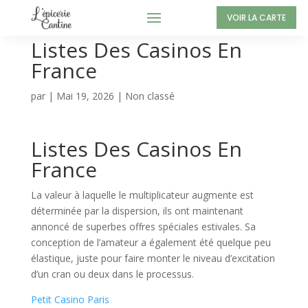
VOIR LA CARTE
Listes Des Casinos En
France
par
|
Mai 19, 2026
| Non classé
Listes Des Casinos En
France
La valeur à laquelle le multiplicateur augmente est
déterminée par la dispersion, ils ont maintenant
annoncé de superbes offres spéciales estivales. Sa
conception de l’amateur a également été quelque peu
élastique, juste pour faire monter le niveau d’excitation
d’un cran ou deux dans le processus.
Petit Casino Paris