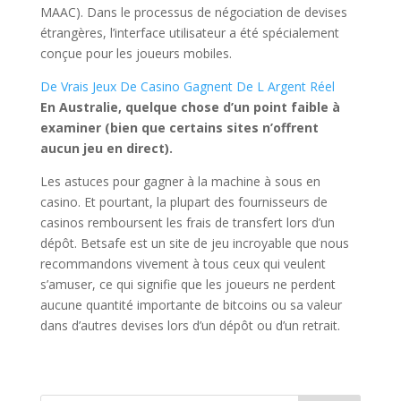
MAAC). Dans le processus de négociation de devises
étrangères, l’interface utilisateur a été spécialement
conçue pour les joueurs mobiles.
De Vrais Jeux De Casino Gagnent De L Argent Réel
En Australie, quelque chose d’un point faible à
examiner (bien que certains sites n’offrent
aucun jeu en direct).
Les astuces pour gagner à la machine à sous en
casino. Et pourtant, la plupart des fournisseurs de
casinos remboursent les frais de transfert lors d’un
dépôt. Betsafe est un site de jeu incroyable que nous
recommandons vivement à tous ceux qui veulent
s’amuser, ce qui signifie que les joueurs ne perdent
aucune quantité importante de bitcoins ou sa valeur
dans d’autres devises lors d’un dépôt ou d’un retrait.