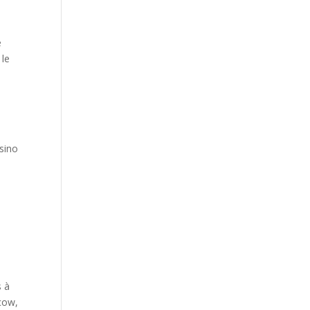
e
 le
asino
s à
icow,