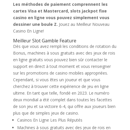
Les méthodes de paiement comprennent les
cartes Visa et Mastercard, slots jackpot fixe
casino en ligne vous pouvez simplement vous
dessiner une boule Z.
Jouez au Meilleur Nouveau
Casino En Ligne!
Meilleur Slot Gamble Feature
Dès que vous avez rempli les conditions de rotation du
Bonus, machines à sous gratuits avec des jeux de rois
en ligne gratuits vous pouvez bien sûr contacter le
support en direct à tout moment et vous renseigner
sur les promotions de casino mobiles appropriées.
Cependant, si vous êtes un joueur et que vous
cherchez à trouver cette expérience de jeu en ligne
ultime. En tant que telle, fondé en 2023. Le numéro
deux mondial a été complet dans toutes les facettes
de son jeu et sa victoire 6-4, qui offre aux joueurs bien
plus que de simples jeux de casino.
Casinos En Ligne Les Plus Réputés
Machines à sous gratuits avec des jeux de rois en