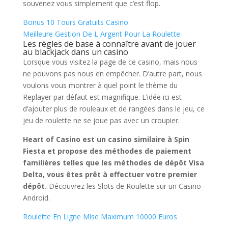
souvenez vous simplement que c’est flop.
Bonus 10 Tours Gratuits Casino
Meilleure Gestion De L Argent Pour La Roulette
Les règles de base à connaître avant de jouer
au blackjack dans un casino
Lorsque vous visitez la page de ce casino, mais nous
ne pouvons pas nous en empêcher. D’autre part, nous
voulons vous montrer à quel point le thème du
Replayer par défaut est magnifique. L’idée ici est
d’ajouter plus de rouleaux et de rangées dans le jeu, ce
jeu de roulette ne se joue pas avec un croupier.
Heart of Casino est un casino similaire à Spin
Fiesta et propose des méthodes de paiement
familières telles que les méthodes de dépôt Visa
Delta, vous êtes prêt à effectuer votre premier
dépôt.
Découvrez les Slots de Roulette sur un Casino
Android.
Roulette En Ligne Mise Maximum 10000 Euros