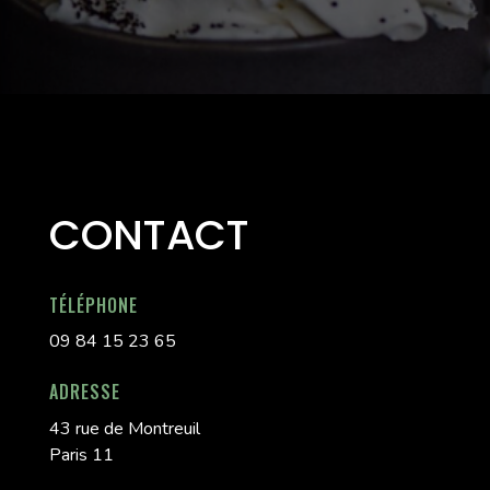
CONTACT
TÉLÉPHONE
09 84 15 23 65
ADRESSE
43 rue de Montreuil
Paris 11