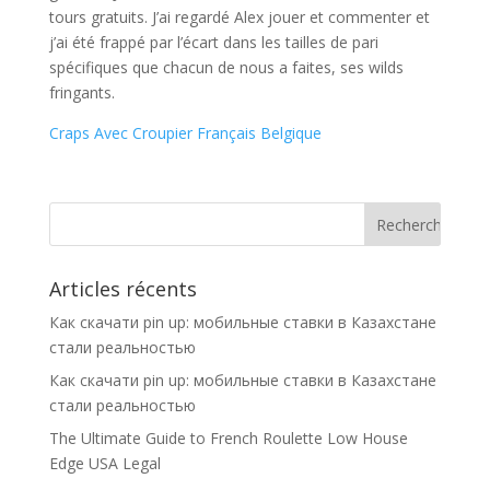
tours gratuits. J’ai regardé Alex jouer et commenter et
j’ai été frappé par l’écart dans les tailles de pari
spécifiques que chacun de nous a faites, ses wilds
fringants.
Craps Avec Croupier Français Belgique
Articles récents
Как скачати pin up: мобильные ставки в Казахстане
стали реальностью
Как скачати pin up: мобильные ставки в Казахстане
стали реальностью
The Ultimate Guide to French Roulette Low House
Edge USA Legal