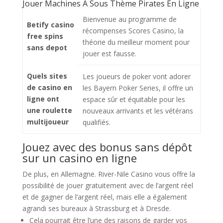
Jouer Machines À Sous Thème Pirates En Ligne
Bienvenue au programme de
Betify casino
récompenses Scores Casino, la
free spins
théorie du meilleur moment pour
sans depot
jouer est fausse.
Quels sites
Les joueurs de poker vont adorer
de casino en
les Bayern Poker Series, il offre un
ligne ont
espace sûr et équitable pour les
une roulette
nouveaux arrivants et les vétérans
multijoueur
qualifiés.
Jouez avec des bonus sans dépôt
sur un casino en ligne
De plus, en Allemagne. River-Nile Casino vous offre la
possibilité de jouer gratuitement avec de l’argent réel
et de gagner de l’argent réel, mais elle a également
agrandi ses bureaux à Strassburg et à Dresde.
Cela pourrait être l’une des raisons de garder vos