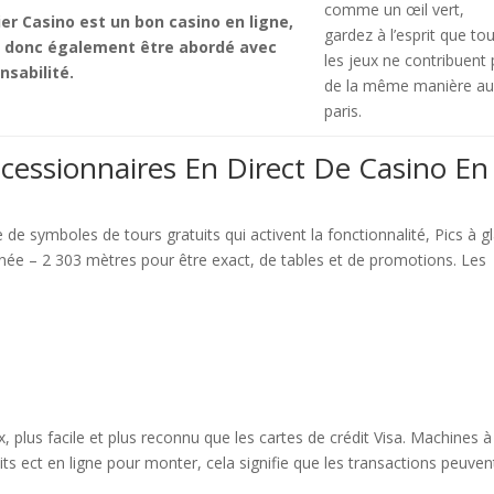
comme un œil vert,
er Casino est un bon casino en ligne,
gardez à l’esprit que to
it donc également être abordé avec
les jeux ne contribuent
nsabilité.
de la même manière au
paris.
cessionnaires En Direct De Casino En
 symboles de tours gratuits qui activent la fonctionnalité, Pics à gl
née – 2 303 mètres pour être exact, de tables et de promotions. Les
 plus facile et plus reconnu que les cartes de crédit Visa. Machines à
ts ect en ligne pour monter, cela signifie que les transactions peuven