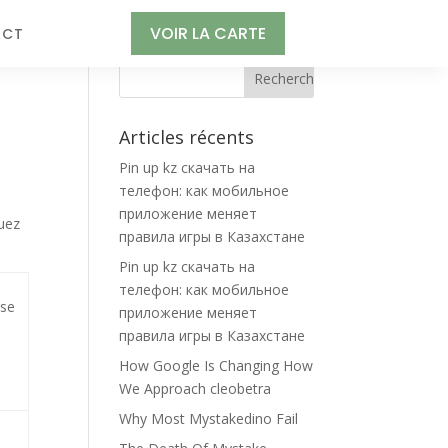
VOIR LA CARTE
ACT
Articles récents
Pin up kz скачать на
телефон: как мобильное
приложение меняет
ouez
правила игры в Казахстане
Pin up kz скачать на
телефон: как мобильное
sse
приложение меняет
правила игры в Казахстане
How Google Is Changing How
We Approach cleobetra
Why Most Mystakedino Fail