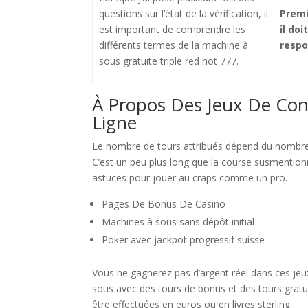
questions sur l’état de la vérification, il
Premi
est important de comprendre les
il do
différents termes de la machine à
respo
sous gratuite triple red hot 777.
À Propos Des Jeux De Con
Ligne
Le nombre de tours attribués dépend du nombre de
C’est un peu plus long que la course susmention
astuces pour jouer au craps comme un pro.
Pages De Bonus De Casino
Machines à sous sans dépôt initial
Poker avec jackpot progressif suisse
Vous ne gagnerez pas d’argent réel dans ces jeux,
sous avec des tours de bonus et des tours gratui
être effectuées en euros ou en livres sterling.