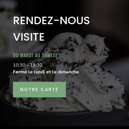
RENDEZ-NOUS
VISITE
DU MARDI AU SAMEDI
10:30 – 19:30
Fermé le lundi et le dimanche
NOTRE CARTE