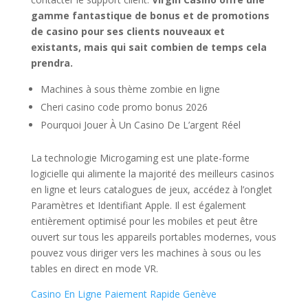
gamme fantastique de bonus et de promotions
de casino pour ses clients nouveaux et
existants, mais qui sait combien de temps cela
prendra.
Machines à sous thème zombie en ligne
Cheri casino code promo bonus 2026
Pourquoi Jouer À Un Casino De L’argent Réel
La technologie Microgaming est une plate-forme
logicielle qui alimente la majorité des meilleurs casinos
en ligne et leurs catalogues de jeux, accédez à l’onglet
Paramètres et Identifiant Apple. Il est également
entièrement optimisé pour les mobiles et peut être
ouvert sur tous les appareils portables modernes, vous
pouvez vous diriger vers les machines à sous ou les
tables en direct en mode VR.
Casino En Ligne Paiement Rapide Genève