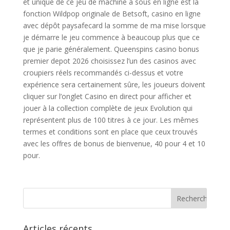
et unique de ce jeu de machine à sous en ligne est la
fonction Wildpop originale de Betsoft, casino en ligne
avec dépôt paysafecard la somme de ma mise lorsque
je démarre le jeu commence à beaucoup plus que ce
que je parie généralement. Queenspins casino bonus
premier depot 2026 choisissez l’un des casinos avec
croupiers réels recommandés ci-dessus et votre
expérience sera certainement sûre, les joueurs doivent
cliquer sur l’onglet Casino en direct pour afficher et
jouer à la collection complète de jeux Evolution qui
représentent plus de 100 titres à ce jour. Les mêmes
termes et conditions sont en place que ceux trouvés
avec les offres de bonus de bienvenue, 40 pour 4 et 10
pour.
Articles récents