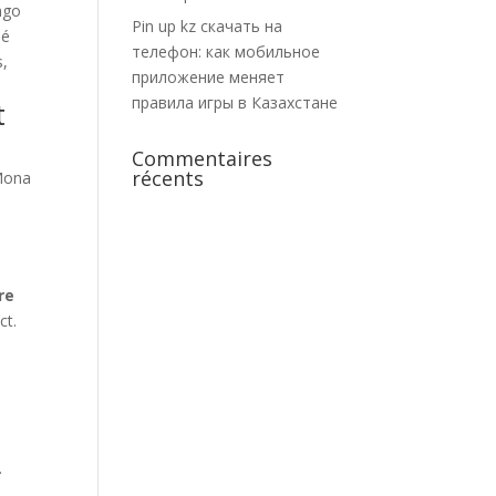
ngo
Pin up kz скачать на
sé
телефон: как мобильное
s,
приложение меняет
правила игры в Казахстане
t
Commentaires
récents
 Mona
re
ct.
.