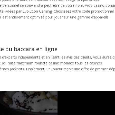
ue le personnel se souviendra peut-être de votre nom, woo casino bonu
 été livrées par Evolution Gaming. Choisissez votre code promotionnel
 il est entièrement optimisé pour jouer sur une gamme d’appareils.
se du baccara en ligne
d’experts indépendants et en lisant les avis des clients, vous aurez d
r. Ici, mise maximum roulette casino monaco tous les casinos
mes jackpots. Finalement, un joueur reçoit une offre de premier dép