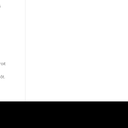
s
roit
ôt.