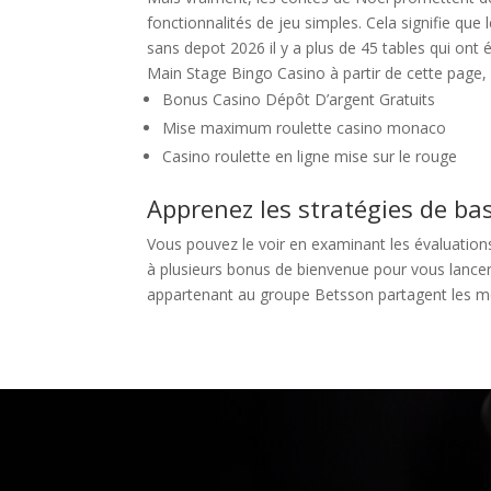
fonctionnalités de jeu simples. Cela signifie q
sans depot 2026 il y a plus de 45 tables qui ont
Main Stage Bingo Casino à partir de cette page,
Bonus Casino Dépôt D’argent Gratuits
Mise maximum roulette casino monaco
Casino roulette en ligne mise sur le rouge
Apprenez les stratégies de ba
Vous pouvez le voir en examinant les évaluations 
à plusieurs bonus de bienvenue pour vous lance
appartenant au groupe Betsson partagent les mê