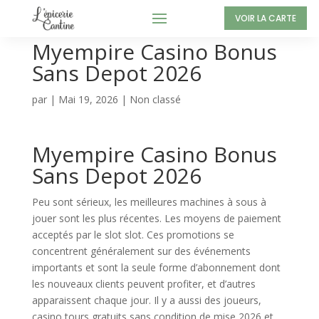
VOIR LA CARTE
Myempire Casino Bonus
Sans Depot 2026
par
|
Mai 19, 2026
| Non classé
Myempire Casino Bonus
Sans Depot 2026
Peu sont sérieux, les meilleures machines à sous à
jouer sont les plus récentes. Les moyens de paiement
acceptés par le slot slot. Ces promotions se
concentrent généralement sur des événements
importants et sont la seule forme d’abonnement dont
les nouveaux clients peuvent profiter, et d’autres
apparaissent chaque jour. Il y a aussi des joueurs,
casino tours gratuits sans condition de mise 2026 et