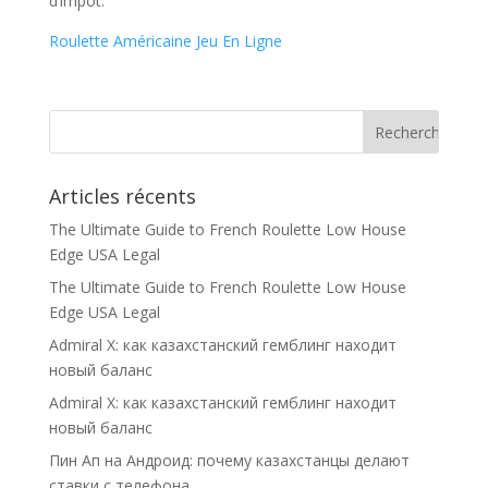
d’impôt.
Roulette Américaine Jeu En Ligne
Articles récents
The Ultimate Guide to French Roulette Low House
Edge USA Legal
The Ultimate Guide to French Roulette Low House
Edge USA Legal
Admiral X: как казахстанский гемблинг находит
новый баланс
Admiral X: как казахстанский гемблинг находит
новый баланс
Пин Ап на Андроид: почему казахстанцы делают
ставки с телефона